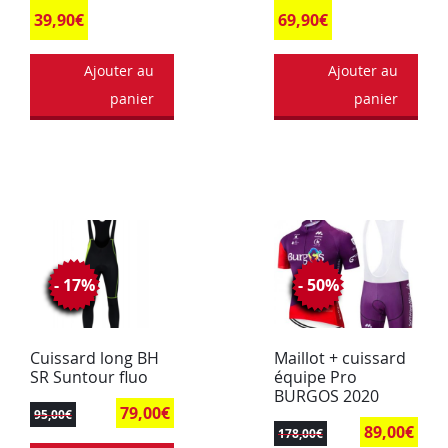
39,90
€
69,90
€
Ajouter au
Ajouter au
panier
panier
- 17%
- 50%
Cuissard long BH
Maillot + cuissard
SR Suntour fluo
équipe Pro
BURGOS 2020
79,00
€
95,00
€
89,00
€
178,00
€