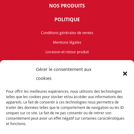
NOS PRODUITS
POLITIQUE
Conditions générales de ventes
Mentions légales
Livraison et retour produit
Politique de cookies (UE)
Gérer le consentement aux
Vélos de Route
cookies
VTT
Pour offrir les meilleures expériences, nous utilisons des technologies
Occasions
telles que les cookies pour stocker et/ou accéder aux informations des
appareils. Le fait de consentir à ces technologies nous permettra de
traiter des données telles que le comportement de navigation ou les ID
ABONNEZ-VOUS
uniques sur ce site. Le fait de ne pas consentir ou de retirer son
consentement peut avoir un effet négatif sur certaines caractéristiques
et fonctions.
Recevez notre newsletter et tenez vous informés de nos dernières offres et
promotions exceptionnelles.