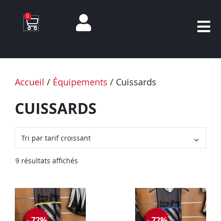
0
Accueil
/
Équipements
/ Cuissards
CUISSARDS
9 résultats affichés
- 72%
- 72%