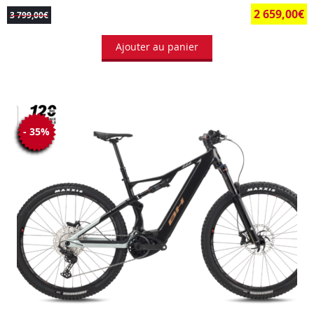
2 659,00
€
3 799,00
€
Ajouter au panier
- 35%