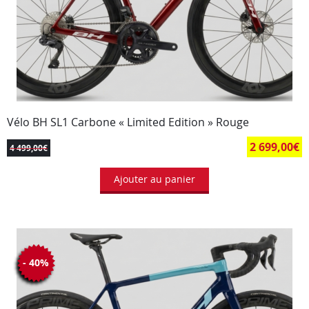
Vélo BH SL1 Carbone « Limited Edition » Rouge
2 699,00
€
4 499,00
€
Ajouter au panier
- 40%