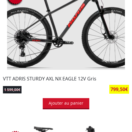
VTT ADRIS STURDY AXL NX EAGLE 12V Gris
799,50
€
1 599,00
€
Ajouter au panier