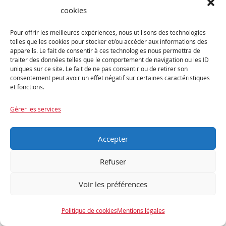
- 33%
cookies
Pour offrir les meilleures expériences, nous utilisons des technologies
telles que les cookies pour stocker et/ou accéder aux informations des
appareils. Le fait de consentir à ces technologies nous permettra de
traiter des données telles que le comportement de navigation ou les ID
uniques sur ce site. Le fait de ne pas consentir ou de retirer son
consentement peut avoir un effet négatif sur certaines caractéristiques
et fonctions.
Gérer les services
Accepter
Vélo ADRIS Le Rouleur Carbone Shimano 105 Di2 12V
Noir (Made In France)
Refuser
2 679,00
€
3 999,00
€
Voir les préférences
Ajouter au panier
Politique de cookies
Mentions légales