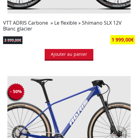
VTT ADRIS Carbone » Le flexible » Shimano SLX 12V
Blanc glacier
1 999,00
€
3 999,00
€
Ajouter au panier
- 50%