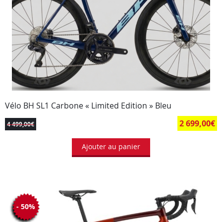
Vélo BH SL1 Carbone « Limited Edition » Bleu
2 699,00
€
4 499,00
€
Ajouter au panier
- 50%