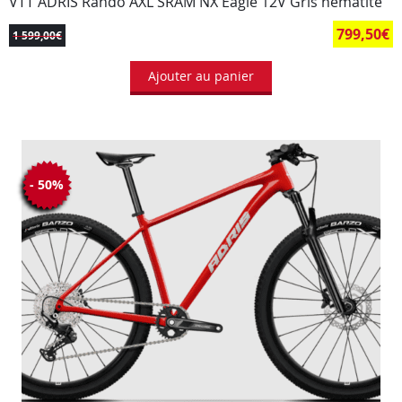
VTT ADRIS Rando AXL SRAM NX Eagle 12V Gris hematite
799,50
€
1 599,00
€
Ajouter au panier
- 50%