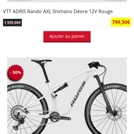
VTT ADRIS Rando AXL Shimano Déore 12V Rouge
799,50
€
1 599,00
€
Ajouter au panier
- 50%