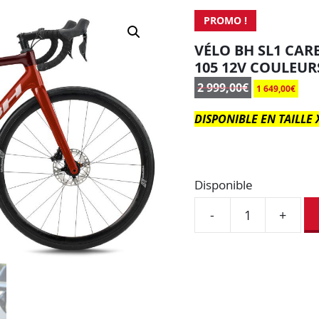
PROMO !
VÉLO BH SL1 CAR
105 12V COULEUR
2 999,00
€
1 649,00
€
DISPONIBLE EN TAILLE 
Disponible
-
+