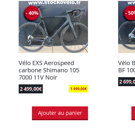
- 40%
- 5
Vélo EXS Aerospeed
Vélo 
carbone Shimano 105
BF 10
7000 11V Noir
2 699,
2 499,00
€
1 499,00
€
Ajouter au panier