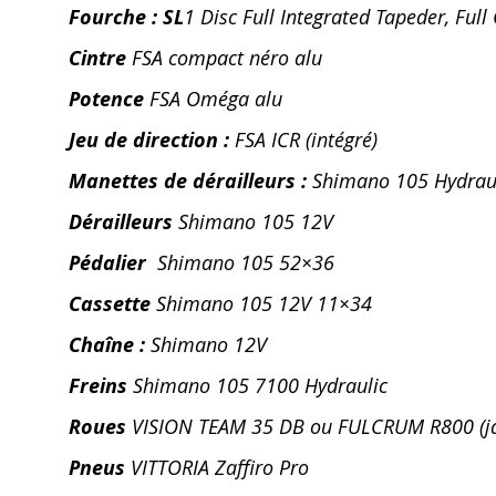
Fourche : SL
1 Disc Full Integrated Tapeder, Ful
Cintre
FSA compact néro alu
Potence
FSA Oméga alu
Jeu de direction :
FSA ICR (intégré)
Manettes de dérailleurs :
Shimano 105 Hydrau
Dérailleurs
Shimano 105 12V
Pédalier
Shimano 105 52×36
Cassette
Shimano 105 12V 11×34
Chaîne :
Shimano 12V
Freins
Shimano 105 7100 Hydraulic
Roues
VISION TEAM 35 DB ou FULCRUM R800 (j
Pneus
VITTORIA Zaffiro Pro