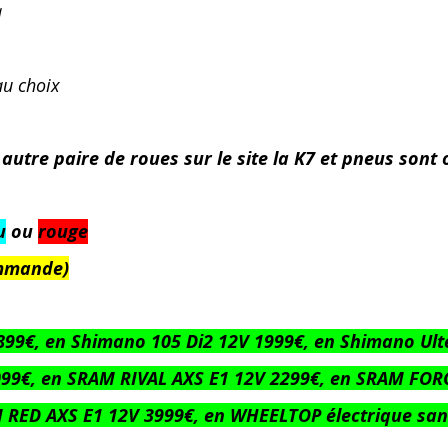
a
au choix
autre paire de roues sur le site la K7 et pneus sont 
u
ou
rouge
commande)
899€, en Shimano 105 Di2 12V 1999€, en Shimano Ult
099€, en SRAM RIVAL AXS E1 12V 2299€, en SRAM FO
RED AXS E1 12V 3999€, en WHEELTOP électrique sans