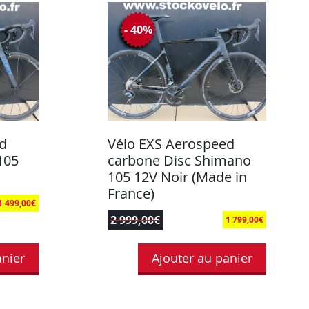
- 40%
d
Vélo EXS Aerospeed
105
carbone Disc Shimano
u
105 12V Noir (Made in
France)
1 499,00
€
2 999,00
€
1 799,00
€
anier
Ajouter au panier