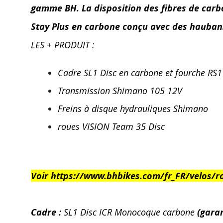
gamme BH. La disposition des fibres de carbo
Stay Plus en carbone conçu avec des haubans 
LES + PRODUIT :
Cadre SL1 Disc en carbone et fourche RS1
Transmission Shimano 105 12V
Freins à disque hydrauliques Shimano
roues VISION Team 35 Disc
Voir https://www.bhbikes.com/fr_FR/velos/
Cadre :
SL1 Disc ICR Monocoque carbone
(garan