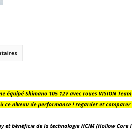
taires
ne équipé Shimano 105 12V avec roues VISION Team 
 à ce niveau de performance ! regarder et comparer 
ay et bénéficie de la technologie HCIM (Hollow Core 