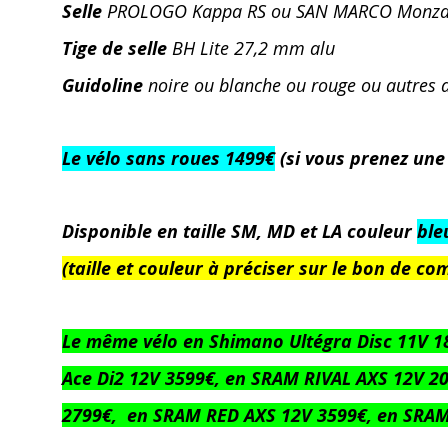
Selle
PROLOGO Kappa RS ou SAN MARCO Monz
Tige de selle
BH Lite 27,2 mm alu
Guidoline
noire ou blanche ou rouge ou autres 
Le vélo sans roues 1499€
(si vous prenez une 
Disponible en taille SM, MD et LA couleur
ble
(taille et couleur à préciser sur le bon de 
Le même vélo en Shimano Ultégra Disc 11V 1
Ace Di2 12V 3599€, en SRAM RIVAL AXS 12V 2
2799€, en SRAM RED AXS 12V 3599€, en SRAM 