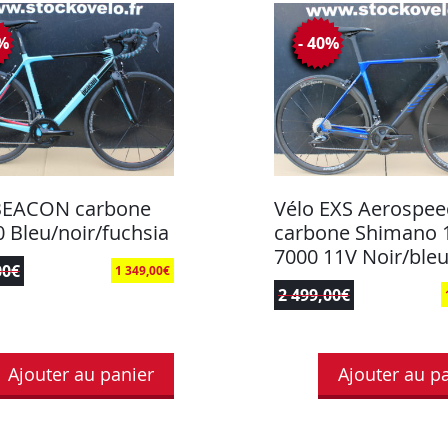
0%
- 40%
BEACON carbone
Vélo EXS Aerospee
0 Bleu/noir/fuchsia
carbone Shimano 
7000 11V Noir/ble
00
€
1 349,00
€
2 499,00
€
Ajouter au panier
Ajouter au p