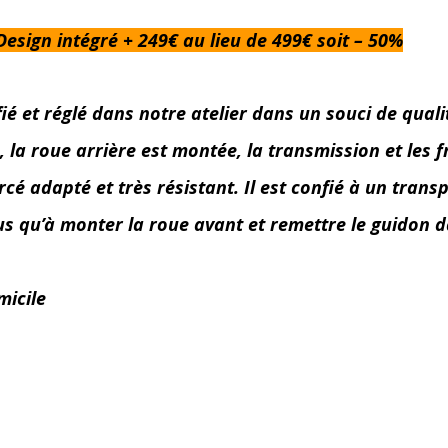
sign intégré + 249€ au lieu de 499€ soit – 50%
et réglé dans notre atelier dans un souci de qualité,
a roue arrière est montée, la transmission et les fre
é adapté et très résistant. Il est confié à un transp
lus qu’à monter la roue avant et remettre le guidon d
micile