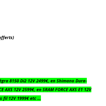
offerts)
égra 8150 Di2 12V 2499€, en Shimano Dura-
RCE AXS 12V 2599€, en SRAM FORCE AXS E1 12V
 fil 12V 1999€ etc …