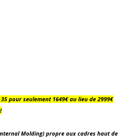
35 pour seulement 1649€ au lieu de 2999€
!
Internal Molding) propre aux cadres haut de