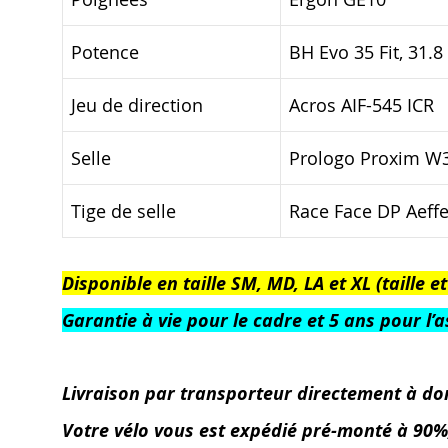
Potence
BH Evo 35 Fit, 31.
Jeu de direction
Acros AIF-545 ICR
Selle
Prologo Proxim W3
Tige de selle
Race Face DP Aeffe
Disponible en taille SM, MD, LA et XL (taille
Garantie à vie pour le cadre et 5 ans pour l’
Livraison par transporteur directement à do
Votre vélo vous est expédié pré-monté à 90%, l