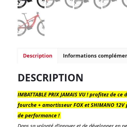
Description
Informations complémen
DESCRIPTION
IMBATTABLE PRIX JAMAIS VU ! profitez de ce 
fourche + amortisseur FOX et SHIMANO 12V po
de performance !
Dans sa volonté d’innover et de développer en p