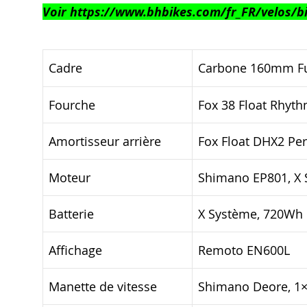
Voir https://www.bhbikes.com/fr_FR/velos/bic
Cadre
Carbone 160mm Ful
Fourche
Fox 38 Float Rhy
Amortisseur arrière
Fox Float DHX2 Pe
Moteur
Shimano EP801, X 
Batterie
X Système, 720Wh
Affichage
Remoto EN600L
Manette de vitesse
Shimano Deore, 1×