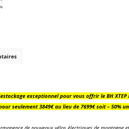
taires
destockage exceptionnel pour vous offrir le BH XTE
ur seulement 3849€ au lieu de 7699€ soit – 50% un 
ermanence de nouveaux vélos électriques de montagne et 