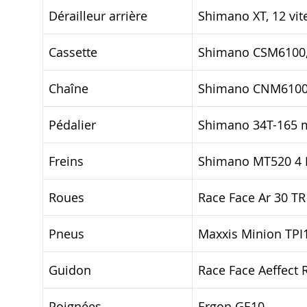
Dérailleur arrière
Shimano XT, 12 vit
Cassette
Shimano CSM6100,
Chaîne
Shimano CNM610
Pédalier
Shimano 34T-165
Freins
Shimano MT520 4 
Roues
Race Face Ar 30 TR
Pneus
Maxxis Minion TPI1
Guidon
Race Face Aeffect
Poignées
Ergon GE10