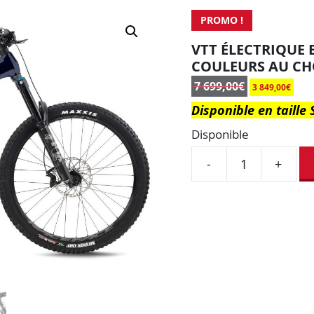
PROMO !
VTT ÉLECTRIQUE 
COULEURS AU CH
7 699,00
€
3 849,00
€
Disponible en taille
Disponible
-
+