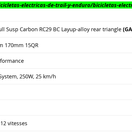
icletas-electricas-de-trail-y-enduro/bicicletas-elec
l Susp Carbon RC29 BC Layup-alloy rear triangle
(GA
thm 170mm 15QR
rformance
System, 250W, 25 km/h
12 vitesses