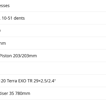
esses
 10-51 dents
0
 mm
Piston 203/203mm
20 Terra EXO TR 29×2.5/2.4″
 Riser 35 780mm