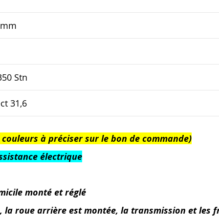
8 mm
50 Stn
ct 31,6
 et couleurs à préciser sur le bon de commande)
assistance électrique
micile monté et réglé
a roue arrière est montée, la transmission et les fre