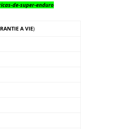
tricas-de-super-enduro
RANTIE A VIE
)