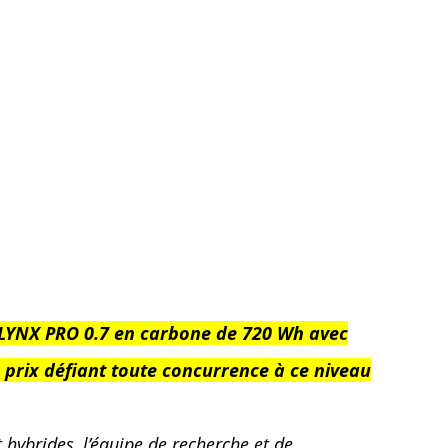
P LYNX PRO 0.7 en carbone de 720 Wh avec
prix défiant toute concurrence à ce niveau
hybrides, l’équipe de recherche et de