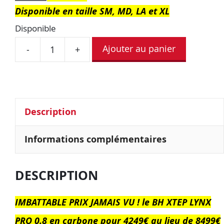
Disponible en taille SM, MD, LA et XL
Disponible
Ajouter au panier
-
+
Description
Informations complémentaires
DESCRIPTION
IMBATTABLE PRIX JAMAIS VU ! le BH XTEP LYNX
PRO 0.8 en carbone pour 4249€ au lieu de 8499€