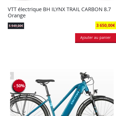
VTT électrique BH ILYNX TRAIL CARBON 8.7
Orange
3 650,00
€
5 949,00
€
Ajouter au panier
- 50%