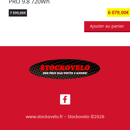
PRO 9.8 720Wh
6 079,00
€
7 599,00
€
Ajouter au panier
www.stockovelo.fr – Stockovelo ©2026