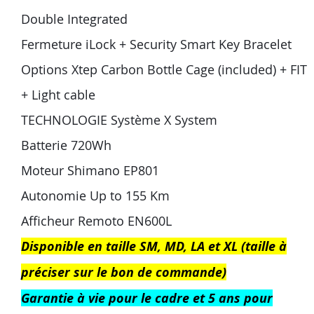
Double Integrated
Fermeture iLock + Security Smart Key Bracelet
Options Xtep Carbon Bottle Cage (included) + FIT
+ Light cable
TECHNOLOGIE Système X System
Batterie 720Wh
Moteur Shimano EP801
Autonomie Up to 155 Km
Afficheur Remoto EN600L
Disponible en taille SM, MD, LA et XL (taille à
préciser sur le bon de commande)
Garantie à vie pour le cadre et 5 ans pour