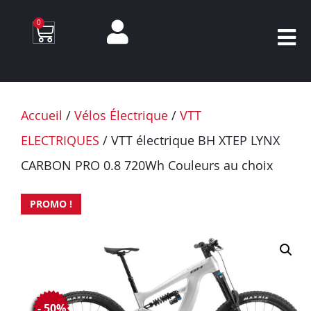
0
Accueil
/
Vélos Électrique
/
VTT
ELECTRIQUES
/ VTT électrique BH XTEP LYNX
CARBON PRO 0.8 720Wh Couleurs au choix
PROMO !
- 50%