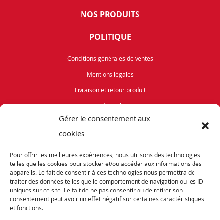
NOS PRODUITS
POLITIQUE
Conditions générales de ventes
Mentions légales
Livraison et retour produit
Politique de cookies (UE)
Gérer le consentement aux
Vélos de Route
cookies
VTT
Pour offrir les meilleures expériences, nous utilisons des technologies
Occasions
telles que les cookies pour stocker et/ou accéder aux informations des
appareils. Le fait de consentir à ces technologies nous permettra de
traiter des données telles que le comportement de navigation ou les ID
ABONNEZ-VOUS
uniques sur ce site. Le fait de ne pas consentir ou de retirer son
consentement peut avoir un effet négatif sur certaines caractéristiques
et fonctions.
Recevez notre newsletter et tenez vous informés de nos dernières offres et