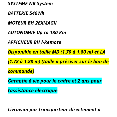
SYSTÈME NR System
BATTERIE 540Wh
MOTEUR BH 2EXMAGII
AUTONOMIE Up to 130 Km
AFFICHEUR BH i-Remote
Disponible en taille MD (1.70 à 1.80 m) et LA
(1.78 à 1.88 m) (taille à préciser sur le bon de
commande)
Garantie à vie pour le cadre et 2 ans pour
l’assistance électrique
Livraison par transporteur directement à