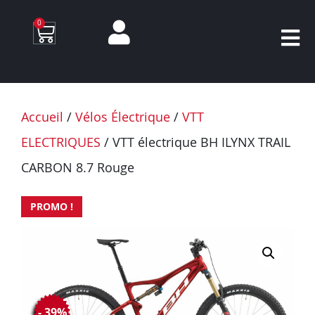
0
Accueil
/
Vélos Électrique
/
VTT
ELECTRIQUES
/ VTT électrique BH ILYNX TRAIL
CARBON 8.7 Rouge
PROMO !
- 39%