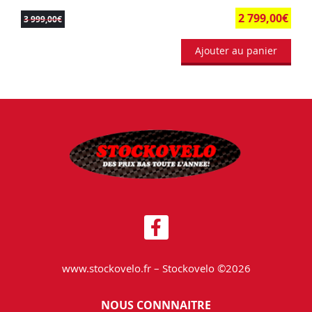
2 799,00
€
3 999,00
€
Ajouter au panier
www.stockovelo.fr – Stockovelo ©2026
NOUS CONNNAITRE