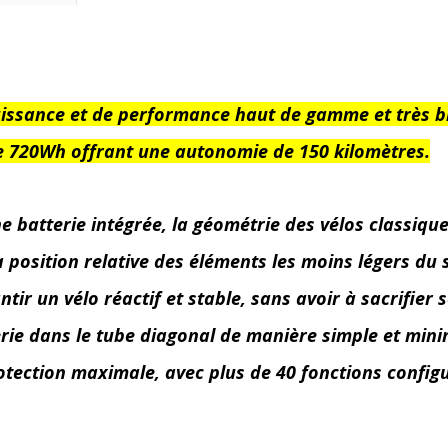
issance et de performance haut de gamme et très b
 de 720Wh offrant une autonomie de 150 kilomètres.
ne batterie intégrée, la géométrie des vélos classiq
La position relative des éléments les moins légers du
ntir un vélo réactif et stable, sans avoir à sacrifie
erie dans le tube diagonal de manière simple et mini
protection maximale, avec plus de 40 fonctions config