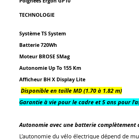
Poignées Ergon GP10
TECHNOLOGIE
Système TS System
Batterie 720Wh
Moteur BROSE SMag
Autonomie Up To 155 Km
Afficheur BH X Display Lite
Disponible en taille MD (1.70 à 1.82 m)
Garantie à vie pour le cadre et 5 ans pour l’
Autonomie avec une batterie complètement 
L’autonomie du vélo électrique dépend de multip