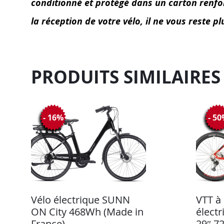
conditionné et protégé dans un carton renforc
la réception de votre vélo, il ne vous reste p
PRODUITS SIMILAIRES
- 16%
- 5
Vélo électrique SUNN
VTT à
ON City 468Wh (Made in
élect
France)
29″ 7