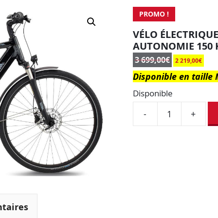
PROMO !
VÉLO ÉLECTRIQU
AUTONOMIE 150 
3 699,00
€
2 219,00
€
Disponible en taill
Disponible
-
+
taires