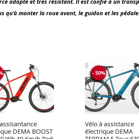
é adapté et très résistant. Il est confié à un transp
lus qu’à monter la roue avant, le guidon et les pédale
0%
- 50%
 assisantance
Vélo à assistance
rique DEMA BOOST
électrique DEMA
20 Wh 40 Km/h Red
TERRAM 5 Tour 6