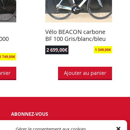
Vélo BEACON carbone
000
BF 100 Gris/blanc/bleu
2 699,00
€
1 349,00
€
2 749,00
€
anier
Ajouter au panier
ABONNEZ-VOUS
vez notre newsletter et tenez vous
Gérer le consentement aux cookies