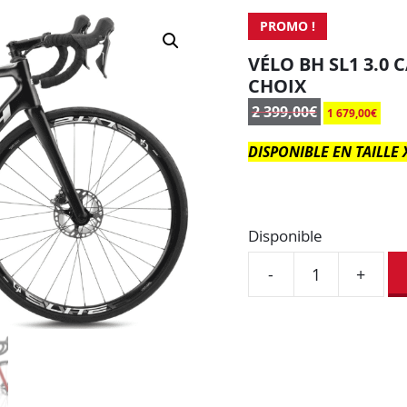
PROMO !
VÉLO BH SL1 3.0
CHOIX
2 399,00
€
1 679,00
€
DISPONIBLE EN TAILLE 
Disponible
-
+