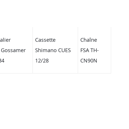
alier
Cassette
Chaîne
 Gossamer
Shimano CUES
FSA TH-
34
12/28
CN90N