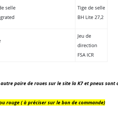
de selle
Tige de selle
egrated
BH Lite 27,2
Jeu de
e
direction
FSA ICR
autre paire de roues sur le site la K7 et pneus sont 
c ou rouge ( à préciser sur le bon de commande)