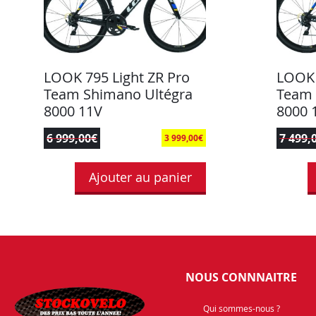
LOOK 795 Light ZR Pro
LOOK 
Team Shimano Ultégra
Team 
8000 11V
8000 
6 999,00
€
7 499,
3 999,00
€
Ajouter au panier
NOUS CONNNAITRE
Qui sommes-nous ?