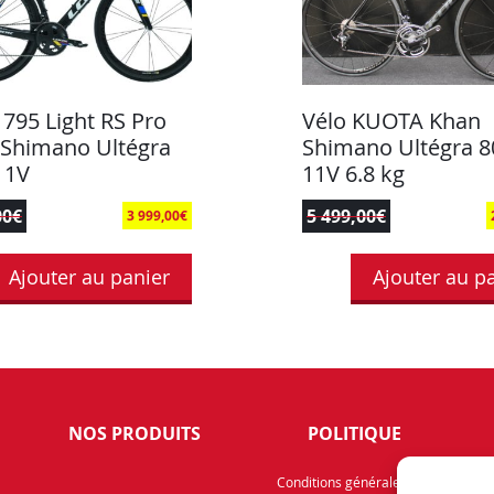
795 Light RS Pro
Vélo KUOTA Khan
Shimano Ultégra
Shimano Ultégra 8
11V
11V 6.8 kg
00
€
5 499,00
€
3 999,00
€
Ajouter au panier
Ajouter au p
NOS PRODUITS
POLITIQUE
Rece
Conditions générales de