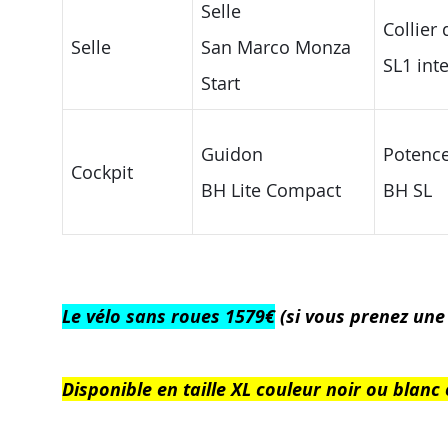
Selle
Collier 
Selle
San Marco Monza
SL1 int
Start
Guidon
Potenc
Cockpit
BH Lite Compact
BH SL
Le vélo sans roues 1579€
(si vous prenez une 
Disponible en taille XL couleur noir ou blan