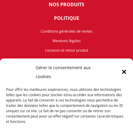
NOS PRODUITS
POLITIQUE
Conditions générales de ventes
Mentions légales
Livraison et retour produit
Politique de cookies (UE)
Gérer le consentement aux
Vélos de Route
cookies
VTT
Pour offrir les meilleures expériences, nous utilisons des technologies
Occasions
telles que les cookies pour stocker et/ou accéder aux informations des
appareils. Le fait de consentir à ces technologies nous permettra de
traiter des données telles que le comportement de navigation ou les ID
ABONNEZ-VOUS
uniques sur ce site. Le fait de ne pas consentir ou de retirer son
consentement peut avoir un effet négatif sur certaines caractéristiques
et fonctions.
Recevez notre newsletter et tenez vous informés de nos dernières offres et
promotions exceptionnelles.