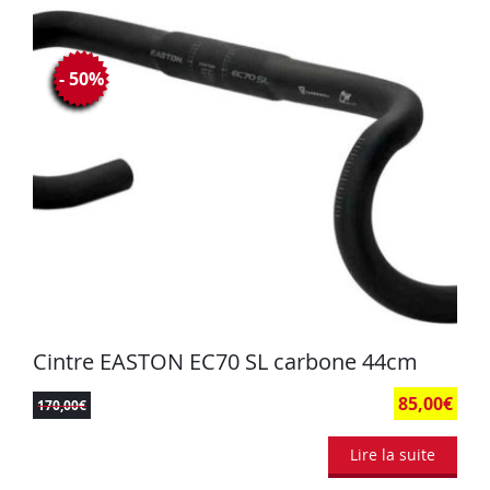
- 50%
Cintre EASTON EC70 SL carbone 44cm
85,00
€
170,00
€
Lire la suite