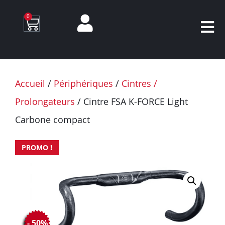
0
Accueil
/
Périphériques
/
Cintres /
Prolongateurs
/ Cintre FSA K-FORCE Light
Carbone compact
PROMO !
- 50%