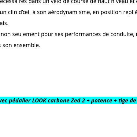
nécessaires dans un vélo de course de haut niveau et qu
un clin d’œil à son aérodynamisme, en position repli
ais.
non seulement pour ses performances de conduite, ma
s son ensemble.
avec pédalier LOOK carbone Zed 2 + potence + tige de 