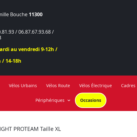
mille Bouche
11300
.81.93 / 06.87.67.93.68 /
3
rdi au vendredi 9-12h /
 / 14-18h
Vélos Urbains
Vélos Route
Vélos Électrique
Cadres
Périphériques
Occasions
IGHT PROTEAM Taille XL