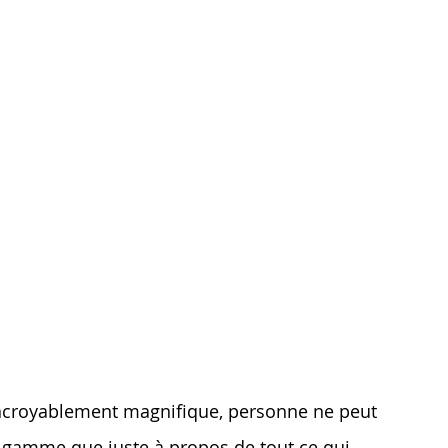
 incroyablement magnifique, personne ne peut
de gamme que juste à propos de tout ce qui