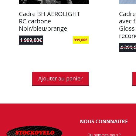
Cadre BH AEROLIGHT
Cadre
RC carbone
avec 
Noir/bleu/orange
Gloss
recon
1 999,00
€
999,00
€
4 399,
Ajouter au panier
NOUS CONNNAITRE
Qui sommes-nous ?