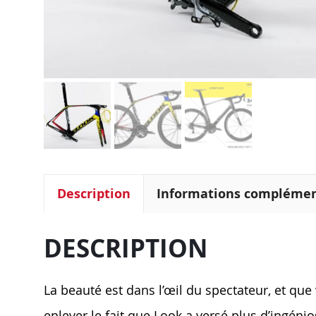
Description
Informations complémen
DESCRIPTION
La beauté est dans l’œil du spectateur, et q
enlever le fait que Look a versé plus d’ingén