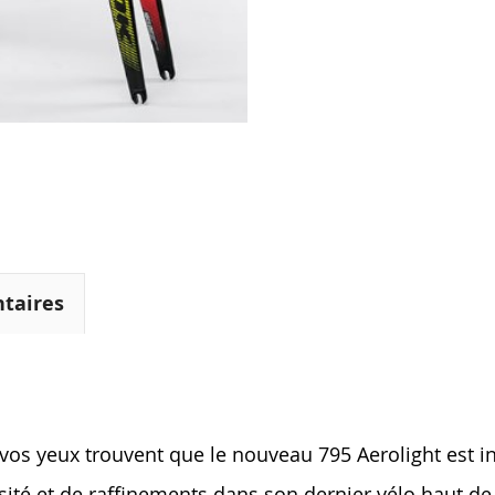
taires
ue vos yeux trouvent que le nouveau 795 Aerolight est
iosité et de raffinements dans son dernier vélo haut 