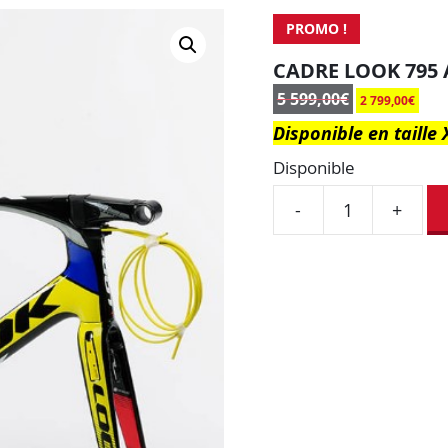
PROMO !
CADRE LOOK 795 
5 599,00
€
2 799,00
€
Disponible en taille 
Disponible
-
+