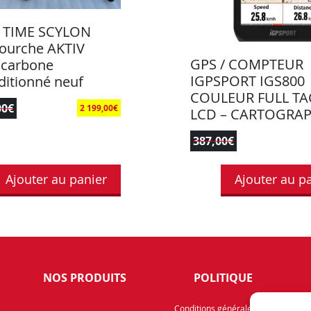
 TIME SCYLON
fourche AKTIV
GPS / COMPTEUR
 carbone
IGPSPORT IGS800
ditionné neuf
COULEUR FULL TA
00
€
2 199,00
€
LCD – CARTOGRAP
387,00
€
Ajouter au panier
Ajouter au p
NOS PRODUITS
POLITIQUE
Rece
Conditions générales de