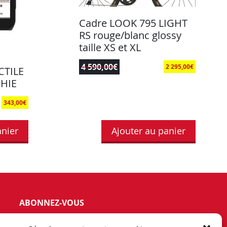
Cadre LOOK 795 LIGHT
RS rouge/blanc glossy
taille XS et XL
4 590,00
€
2 295,00
€
CTILE
HIE
343,00
€
anier
Ajouter au panier
ABONNEZ-VOUS
vez notre newsletter et tenez vous