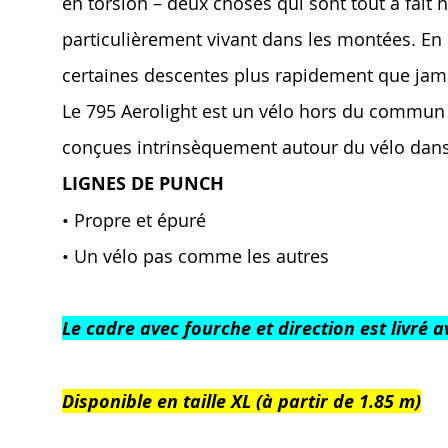
en torsion – deux choses qui sont tout à fait 
particulièrement vivant dans les montées. En 
certaines descentes plus rapidement que jam
Le 795 Aerolight est un vélo hors du commun 
conçues intrinsèquement autour du vélo dan
LIGNES DE PUNCH
• Propre et épuré
• Un vélo pas comme les autres
Le cadre avec fourche et direction est livré 
Disponible en taille XL (à partir de 1.85 m)