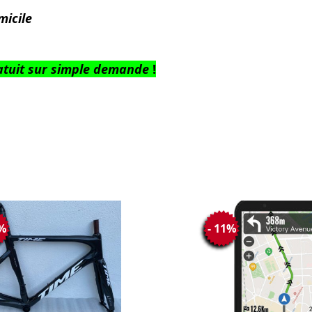
micile
atuit sur simple demande
!
0%
- 11%