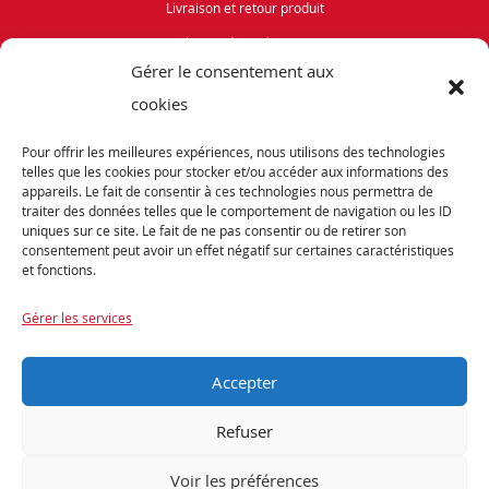
Livraison et retour produit
Politique de cookies (UE)
Gérer le consentement aux
Vélos de Route
cookies
VTT
Pour offrir les meilleures expériences, nous utilisons des technologies
Occasions
telles que les cookies pour stocker et/ou accéder aux informations des
appareils. Le fait de consentir à ces technologies nous permettra de
traiter des données telles que le comportement de navigation ou les ID
ABONNEZ-VOUS
uniques sur ce site. Le fait de ne pas consentir ou de retirer son
consentement peut avoir un effet négatif sur certaines caractéristiques
et fonctions.
Recevez notre newsletter et tenez vous informés de nos dernières offres et
promotions exceptionnelles.
Gérer les services
Accepter
Refuser
Voir les préférences