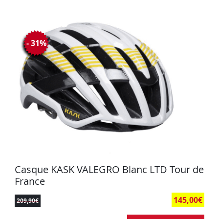
- 31%
Casque KASK VALEGRO Blanc LTD Tour de
France
145,00
€
209,90
€