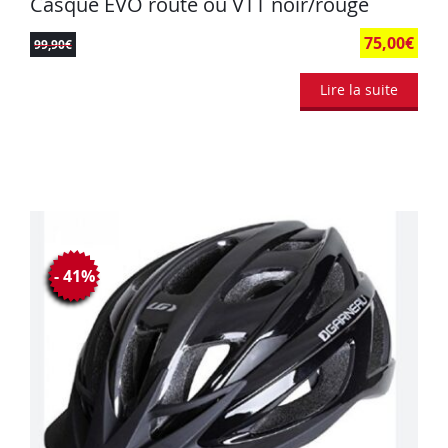
Casque EVO route ou VTT noir/rouge
75,00
€
99,90
€
Lire la suite
- 41%