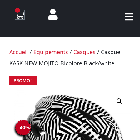
0
Accueil
/
Équipements
/
Casques
/ Casque
KASK NEW MOJITO Bicolore Black/white
PROMO !
- 40%