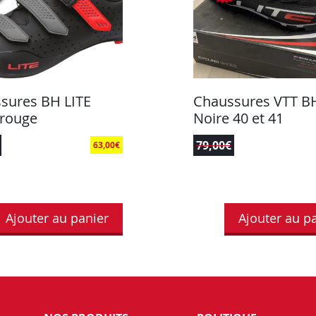
sures BH LITE
Chaussures VTT BH
/rouge
Noire 40 et 41
79,00
€
63,00
€
Ajouter au panier
Ajouter au p