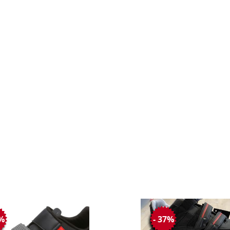
0%
- 37%