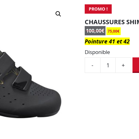
PROMO !
CHAUSSURES SHI
100,00
€
75,00
€
Pointure 41 et 42
Disponible
-
+