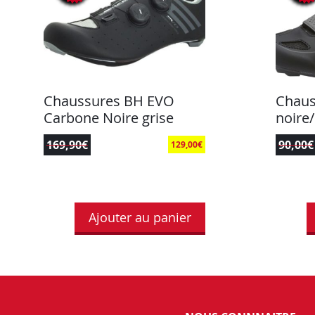
Chaussures BH EVO
Chaus
Carbone Noire grise
noire
169,90
€
90,00
€
129,00
€
Ajouter au panier