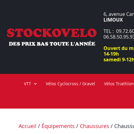
6, avenue Ca
LIMOUX
TEL : 09.72.60
06.58.50.95.9
Ouvert du ma
14-19h
samedi 9-12h
VTT
Vélos Cyclocross / Gravel
Vélos Triathlon
Accueil
/
Équipements
/
Chaussures
/ Chauss