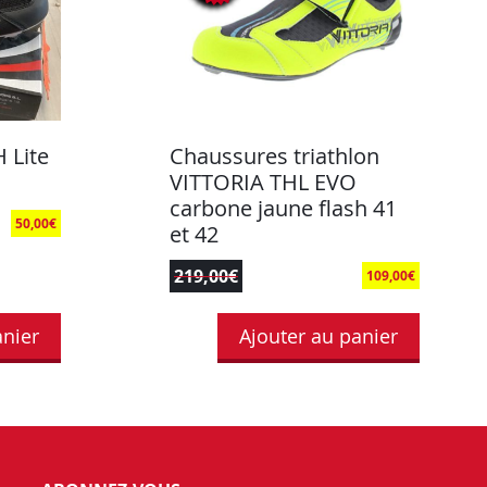
 Lite
Chaussures triathlon
VITTORIA THL EVO
carbone jaune flash 41
50,00
€
et 42
219,00
€
109,00
€
anier
Ajouter au panier