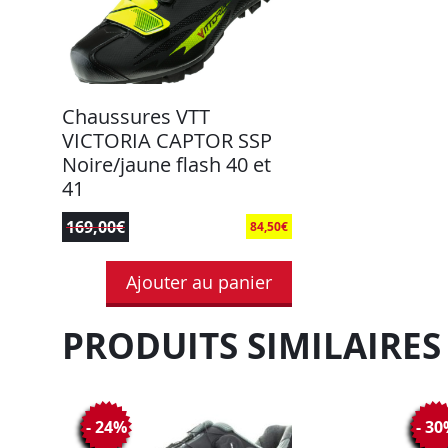
Chaussures VTT
VICTORIA CAPTOR SSP
Noire/jaune flash 40 et
41
169,00
€
84,50
€
Ajouter au panier
PRODUITS SIMILAIRES
- 24%
- 3