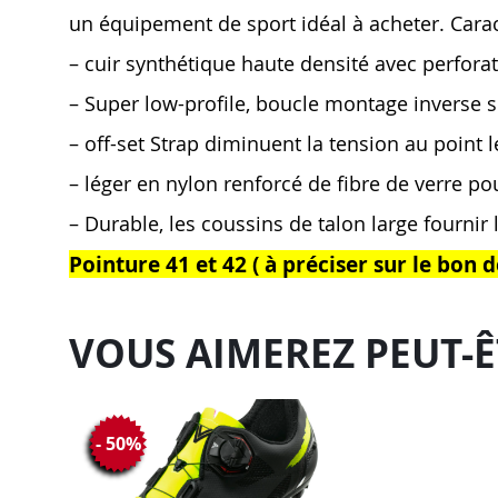
un équipement de sport idéal à acheter. Carac
– cuir synthétique haute densité avec perforat
– Super low-profile, boucle montage inverse 
– off-set Strap diminuent la tension au point 
– léger en nylon renforcé de fibre de verre po
– Durable, les coussins de talon large fournir 
Pointure 41 et 42 ( à préciser sur le bo
VOUS AIMEREZ PEUT-Ê
- 50%