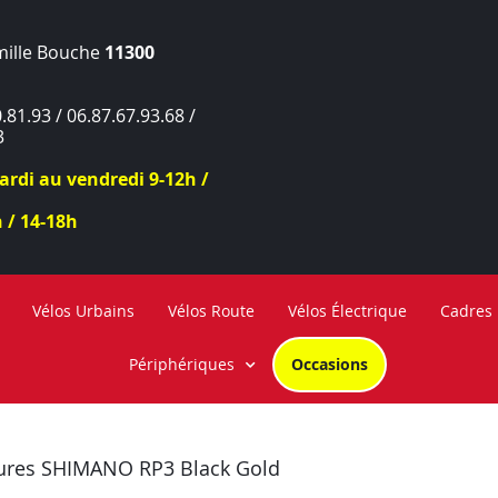
mille Bouche
11300
.81.93 / 06.87.67.93.68 /
3
rdi au vendredi 9-12h /
 / 14-18h
Vélos Urbains
Vélos Route
Vélos Électrique
Cadres
Périphériques
Occasions
ures SHIMANO RP3 Black Gold