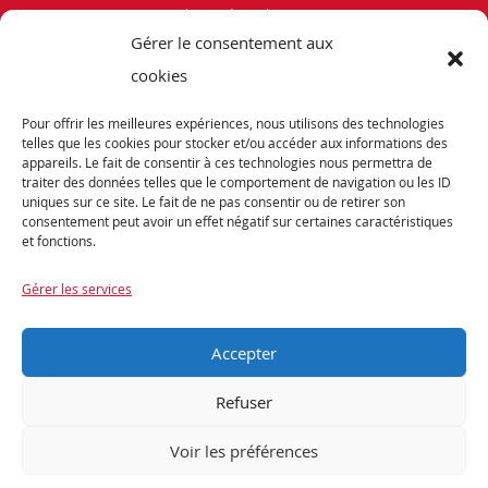
Politique de cookies (UE)
Gérer le consentement aux
Vélos de Route
cookies
VTT
Pour offrir les meilleures expériences, nous utilisons des technologies
Occasions
telles que les cookies pour stocker et/ou accéder aux informations des
appareils. Le fait de consentir à ces technologies nous permettra de
traiter des données telles que le comportement de navigation ou les ID
ABONNEZ-VOUS
uniques sur ce site. Le fait de ne pas consentir ou de retirer son
consentement peut avoir un effet négatif sur certaines caractéristiques
et fonctions.
Recevez notre newsletter et tenez vous informés de nos dernières offres et
promotions exceptionnelles.
Gérer les services
Accepter
Refuser
Voir les préférences