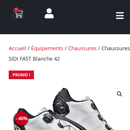
0
Accueil
/
Équipements
/
Chaussures
/ Chaussures
SIDI FAST Blanche 42
PROMO !
- 40%