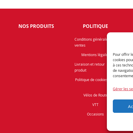
NOS PRODUITS
POLITIQUE
Rece
Conditions générales de
ventes
info
prom
Pour offrir 
Mentions légales
cookies pour
Livraison et retour
à ces techn
produit
de navigatio
consentement
Politique de cookies (UE)
Gérer les se
Vélos de Route
VTT
Ac
Occasions