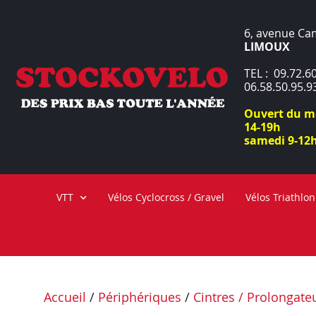
6, avenue Ca
LIMOUX
TEL : 09.72.60
06.58.50.95.9
Ouvert du ma
14-19h
samedi 9-12h
VTT
Vélos Cyclocross / Gravel
Vélos Triathlon
Accueil
/
Périphériques
/
Cintres / Prolongate