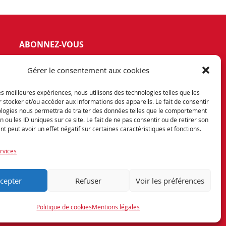
ABONNEZ-VOUS
vez notre newsletter et tenez vous
Gérer le consentement aux cookies
rmés de nos dernières offres et
otions exceptionnelles.
les meilleures expériences, nous utilisons des technologies telles que les
 stocker et/ou accéder aux informations des appareils. Le fait de consentir
ologies nous permettra de traiter des données telles que le comportement
n ou les ID uniques sur ce site. Le fait de ne pas consentir ou de retirer son
 peut avoir un effet négatif sur certaines caractéristiques et fonctions.
rvices
Encore une réalisation
cepter
Refuser
Voir les préférences
Politique de cookies
Mentions légales