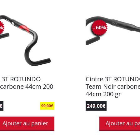
0%
- 60%
e 3T ROTUNDO
Cintre 3T ROTUN
carbone 44cm 200
Team Noir carbon
44cm 200 gr
€
249,00
€
99,00
€
Ajouter au panier
Ajouter au p