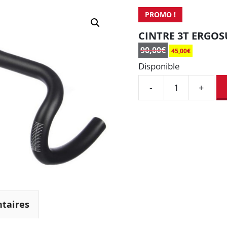
PROMO !
CINTRE 3T ERGOS
90,00
€
45,00
€
Disponible
-
+
taires