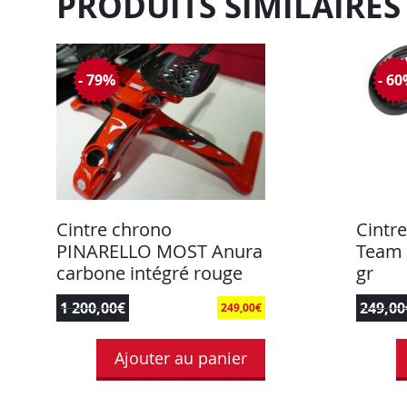
PRODUITS SIMILAIRES
- 79%
- 6
Cintre chrono
Cintr
PINARELLO MOST Anura
Team 
carbone intégré rouge
gr
1 200,00
€
249,00
249,00
€
Ajouter au panier