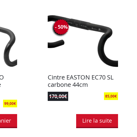
- 50%
DO
Cintre EASTON EC70 SL
e
carbone 44cm
170,00
€
85,00
€
99,00
€
anier
Lire la suite