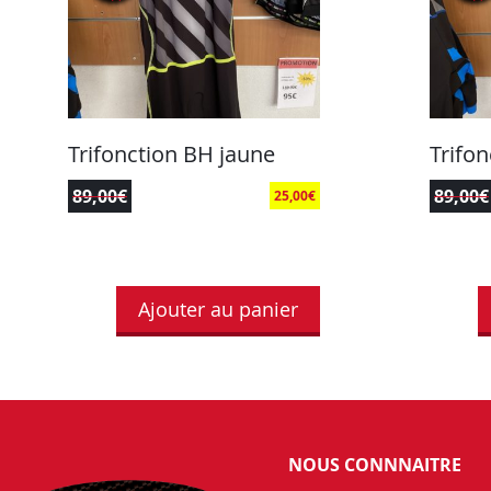
Trifonction BH jaune
Trifo
89,00
€
89,00
€
25,00
€
Ajouter au panier
NOUS CONNNAITRE