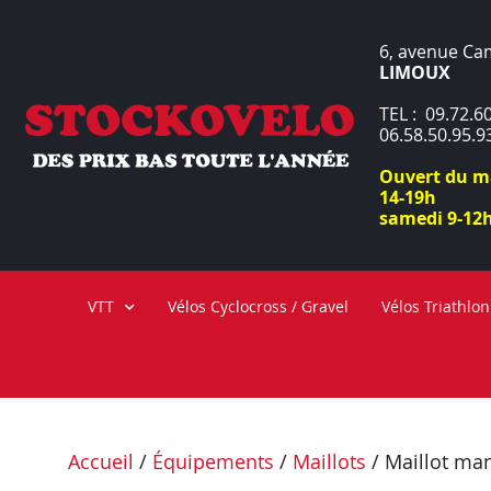
6, avenue Ca
LIMOUX
TEL : 09.72.60
06.58.50.95.9
Ouvert du ma
14-19h
samedi 9-12h
VTT
Vélos Cyclocross / Gravel
Vélos Triathlon
Accueil
/
Équipements
/
Maillots
/ Maillot ma