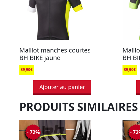
Maillot manches courtes
Maill
BH BIKE jaune
BH BI
39,90
€
39,90
€
Ajouter au panier
PRODUITS SIMILAIRES
- 72%
- 7