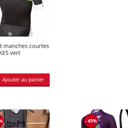
ot manches courtes
KES vert
Ajouter au panier
2%
- 45%