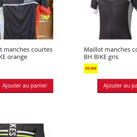
ot manches courtes
Maillot manches c
KE orange
BH BIKE gris
39,90
€
Ajouter au panier
Ajouter au p