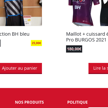
nction BH bleu
Maillot + cuissard
Pro BURGOS 2021
25,00
€
180,00
€
Ajouter au panier
Lire la 
NOS PRODUITS
POLITIQUE