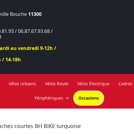
mille Bouche
11300
.81.93 / 06.87.67.93.68 /
3
rdi au vendredi 9-12h /
 / 14-18h
Vélos Urbains
Vélos Route
Vélos Électrique
Cadres
Périphériques
Occasions
nches courtes BH BIKE turquoise