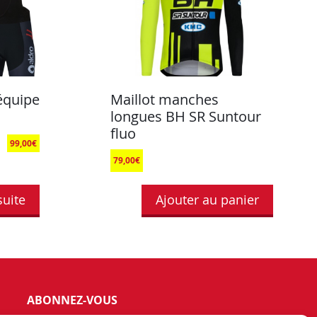
 équipe
Maillot manches
longues BH SR Suntour
fluo
99,00
€
79,00
€
suite
Ajouter au panier
ABONNEZ-VOUS