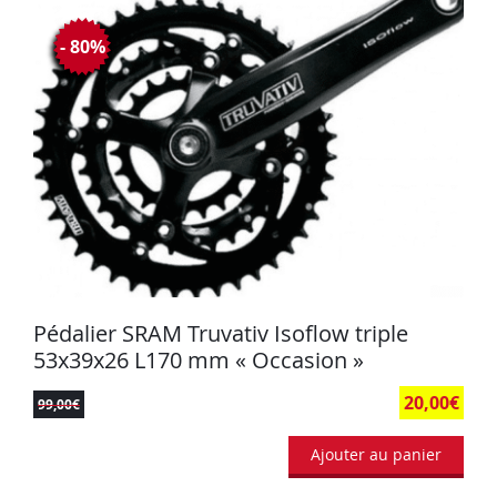
- 80%
Pédalier SRAM Truvativ Isoflow triple
53x39x26 L170 mm « Occasion »
20,00
€
99,00
€
Ajouter au panier