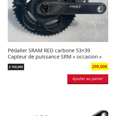
Pédalier SRAM RED carbone 53×39
Capteur de puissance SRM « occasion »
299,00
€
2 150,00
€
Ajouter au panier