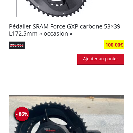
Pédalier SRAM Force GXP carbone 53×39
L172.5mm « occasion »
100,00
€
306,00
€
Ajouter au panier
- 86%