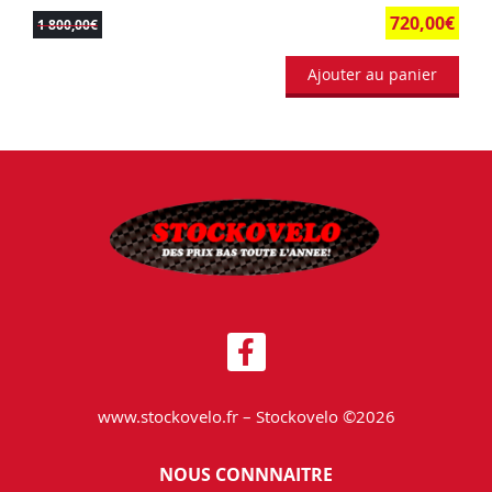
720,00
€
1 800,00
€
Ajouter au panier
www.stockovelo.fr – Stockovelo ©2026
NOUS CONNNAITRE