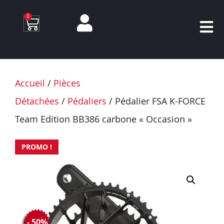
0
Accueil
/
Pièces
Détachées
/
Pédaliers
/ Pédalier FSA K-FORCE
Team Edition BB386 carbone « Occasion »
PROMO !
- 50%