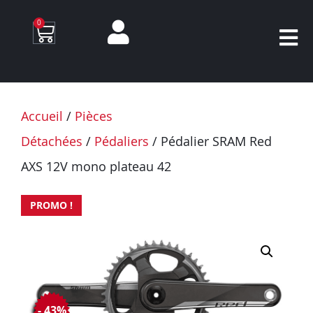
0
Accueil
/
Pièces
Détachées
/
Pédaliers
/ Pédalier SRAM Red
AXS 12V mono plateau 42
PROMO !
- 43%