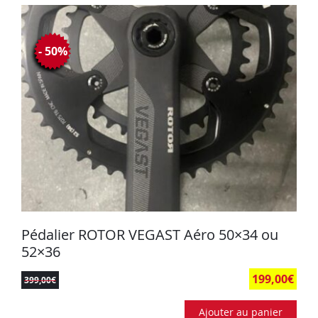
- 50%
Pédalier ROTOR VEGAST Aéro 50×34 ou
52×36
199,00
€
399,00
€
Ajouter au panier