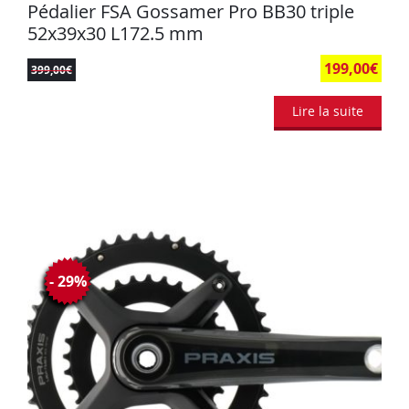
Pédalier FSA Gossamer Pro BB30 triple
52x39x30 L172.5 mm
199,00
€
399,00
€
Lire la suite
- 29%