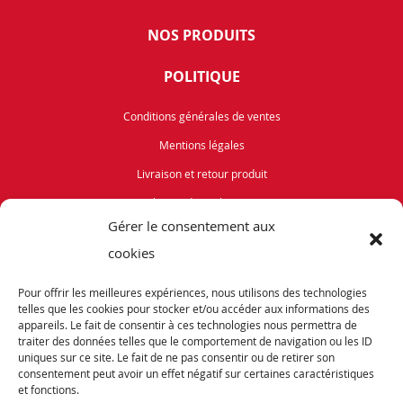
NOS PRODUITS
POLITIQUE
Conditions générales de ventes
Mentions légales
Livraison et retour produit
Politique de cookies (UE)
Gérer le consentement aux
Vélos de Route
cookies
VTT
Pour offrir les meilleures expériences, nous utilisons des technologies
Occasions
telles que les cookies pour stocker et/ou accéder aux informations des
appareils. Le fait de consentir à ces technologies nous permettra de
traiter des données telles que le comportement de navigation ou les ID
ABONNEZ-VOUS
uniques sur ce site. Le fait de ne pas consentir ou de retirer son
consentement peut avoir un effet négatif sur certaines caractéristiques
et fonctions.
Recevez notre newsletter et tenez vous informés de nos dernières offres et