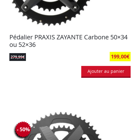
Pédalier PRAXIS ZAYANTE Carbone 50×34
ou 52×36
199,00
€
279,99
€
Ajouter au panier
- 50%