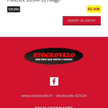
65,00
€
129,90
€
Ajouter au panier
www.stockovelo.fr – Stockovelo ©2026