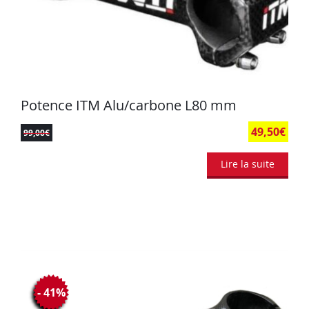
Potence ITM Alu/carbone L80 mm
49,50
€
99,00
€
Lire la suite
- 41%