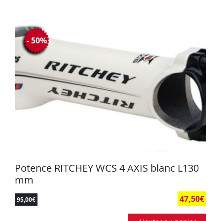
- 50%
Potence RITCHEY WCS 4 AXIS blanc L130
mm
47,50
€
95,00
€