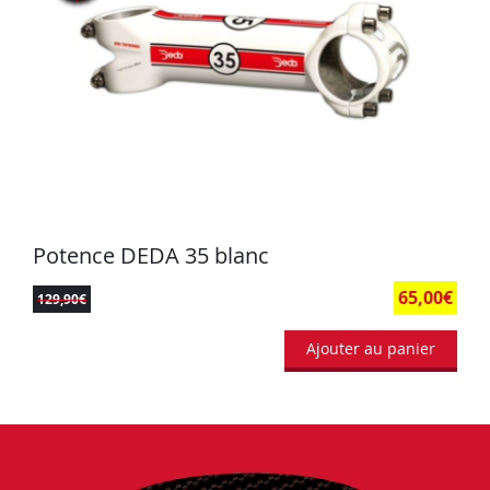
Potence DEDA 35 blanc
65,00
€
129,90
€
Ajouter au panier