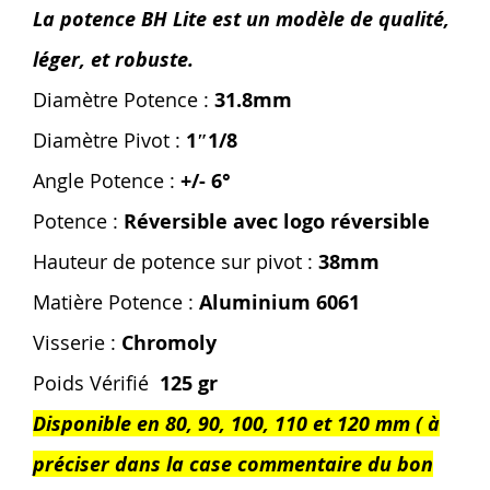
La potence BH Lite est un modèle de qualité,
léger, et robuste.
Diamètre Potence :
31.8mm
Diamètre Pivot :
1″1/8
Angle Potence :
+/- 6°
Potence :
Réversible avec logo réversible
Hauteur de potence sur pivot :
38mm
Matière Potence :
Aluminium 6061
Visserie :
Chromoly
Poids Vérifié
125 gr
Disponible en 80, 90, 100, 110 et 120 mm ( à
préciser dans la case commentaire du bon