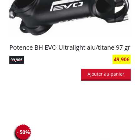
Potence BH EVO Ultralight alu/titane 97 gr
49,90
€
99,90
€
Ajouter au panier
- 50%