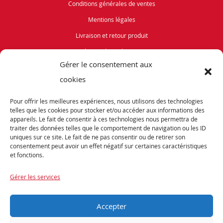
Conditions générales de ventes
Mentions légales
Livraison et retour produit
Politique de cookies (UE)
Gérer le consentement aux
Vélos de Route
cookies
VTT
Pour offrir les meilleures expériences, nous utilisons des technologies
Occasions
telles que les cookies pour stocker et/ou accéder aux informations des
appareils. Le fait de consentir à ces technologies nous permettra de
traiter des données telles que le comportement de navigation ou les ID
ABONNEZ-VOUS
uniques sur ce site. Le fait de ne pas consentir ou de retirer son
consentement peut avoir un effet négatif sur certaines caractéristiques
et fonctions.
Recevez notre newsletter et tenez vous informés de nos dernières offres et
promotions exceptionnelles.
Gérer les services
Accepter