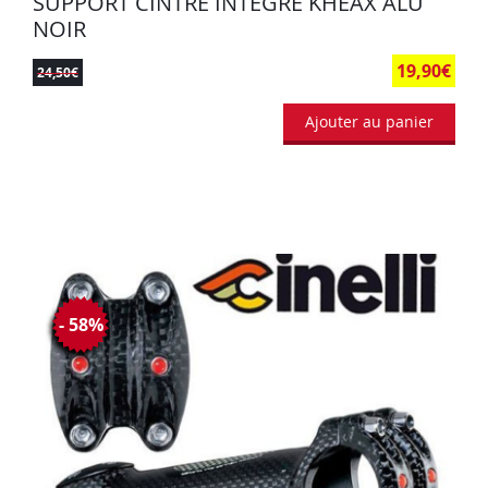
SUPPORT CINTRE INTEGRE KHEAX ALU
NOIR
19,90
€
24,50
€
Ajouter au panier
- 58%