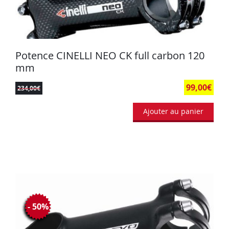
Potence CINELLI NEO CK full carbon 120
mm
99,00
€
234,00
€
Ajouter au panier
- 50%