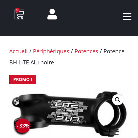
0
Accueil
/
Périphériques
/
Potences
/ Potence
BH LITE Alu noire
PROMO !
- 33%