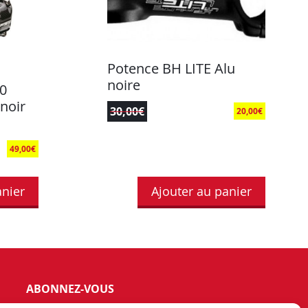
Potence BH LITE Alu
noire
0
noir
30,00
€
20,00
€
49,00
€
anier
Ajouter au panier
ABONNEZ-VOUS