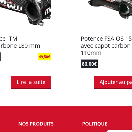
ce ITM
Potence FSA OS 15
arbone L80 mm
avec capot carbon 
110mm
49,50
€
86,00
€
Lire la suite
Ajouter au p
NOS PRODUITS
POLITIQUE