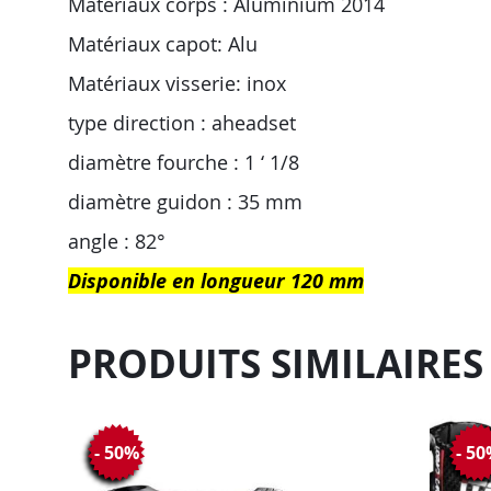
Matériaux corps : Aluminium 2014
Matériaux capot: Alu
Matériaux visserie: inox
type direction : aheadset
diamètre fourche : 1 ‘ 1/8
diamètre guidon : 35 mm
angle : 82°
Disponible en longueur 120 mm
PRODUITS SIMILAIRES
- 50%
- 5