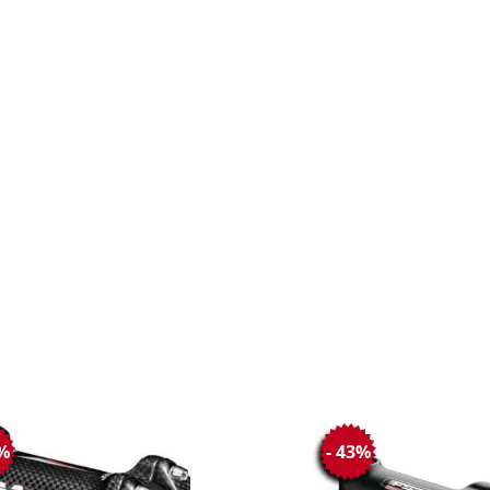
0%
- 43%