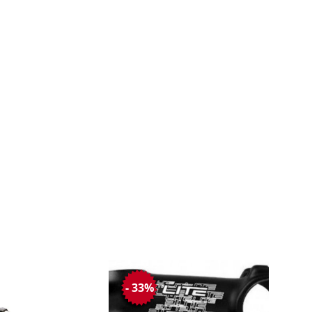
- 33%