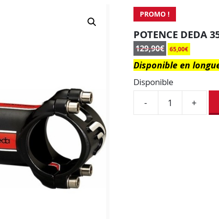
PROMO !
POTENCE DEDA 3
129,90
€
65,00
€
Disponible en long
Disponible
-
+