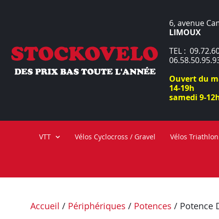
6, avenue Ca
LIMOUX
TEL : 09.72.60
06.58.50.95.9
Ouvert du ma
14-19h
samedi 9-12h
VTT
Vélos Cyclocross / Gravel
Vélos Triathlon
Accueil
/
Périphériques
/
Potences
/ Potence 