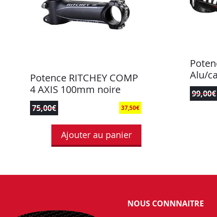
Poten
Alu/c
Potence RITCHEY COMP
4 AXIS 100mm noire
99,00
€
75,00
€
37,50
€
Ajouter au panier
NOUS CONNNAITRE