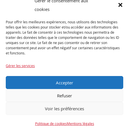
Gérer le consentement aux
Vélos de Route
cookies
VTT
Pour offrir les meilleures expériences, nous utilisons des technologies
Occasions
telles que les cookies pour stocker et/ou accéder aux informations des
appareils. Le fait de consentir à ces technologies nous permettra de
traiter des données telles que le comportement de navigation ou les ID
ABONNEZ-VOUS
uniques sur ce site. Le fait de ne pas consentir ou de retirer son
consentement peut avoir un effet négatif sur certaines caractéristiques
et fonctions.
Recevez notre newsletter et tenez vous informés de nos dernières offres et
promotions exceptionnelles.
Gérer les services
Accepter
Refuser
Voir les préférences
Encore une réalisation
Politique de cookies
Mentions légales