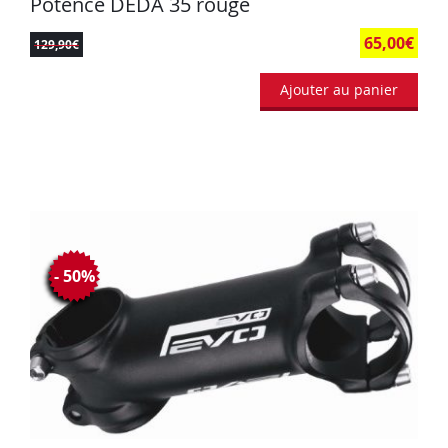
Potence DEDA 35 rouge
65,00
€
129,90
€
Ajouter au panier
- 50%