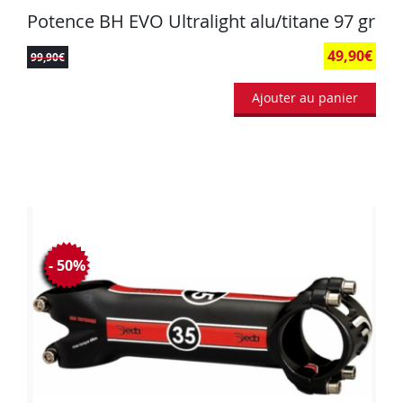
Potence BH EVO Ultralight alu/titane 97 gr
49,90
€
99,90
€
Ajouter au panier
- 50%