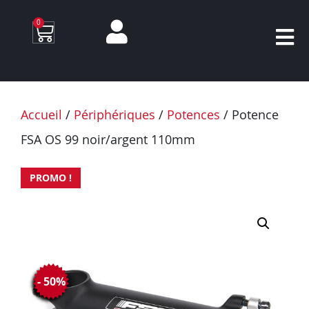
0
Accueil
/
Périphériques
/
Potences
/ Potence
FSA OS 99 noir/argent 110mm
PROMO !
- 50%