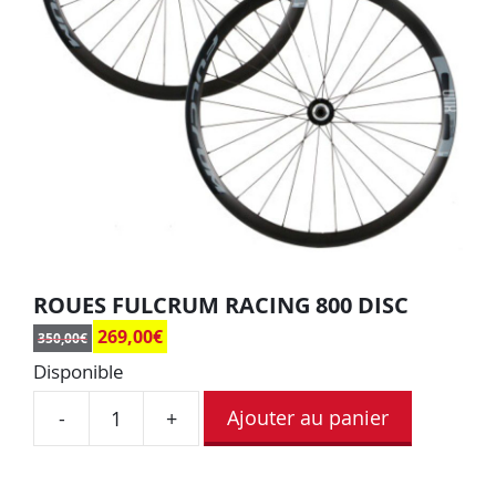
ROUES FULCRUM RACING 800 DISC
269,00
€
350,00
€
Disponible
Ajouter au panier
-
+