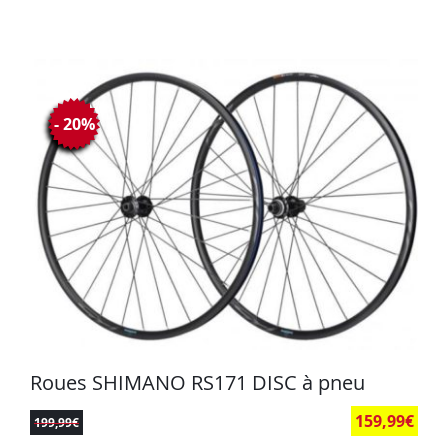
- 20%
Roues SHIMANO RS171 DISC à pneu
159,99
€
199,99
€