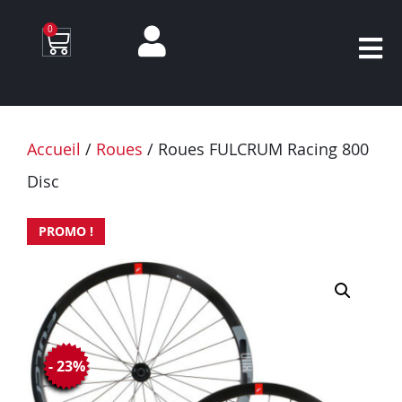
0
Accueil
/
Roues
/ Roues FULCRUM Racing 800
Disc
PROMO !
- 23%