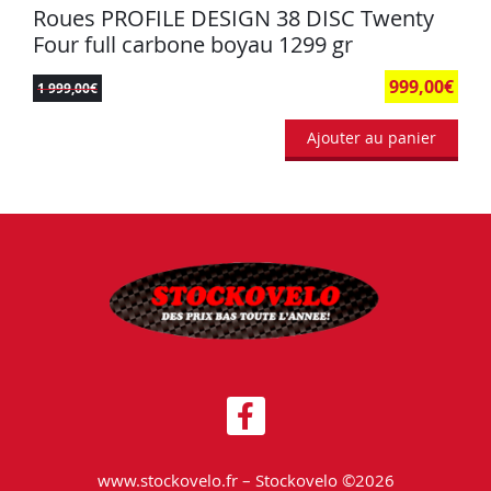
Roues PROFILE DESIGN 38 DISC Twenty
Four full carbone boyau 1299 gr
999,00
€
1 999,00
€
Ajouter au panier
www.stockovelo.fr – Stockovelo ©2026