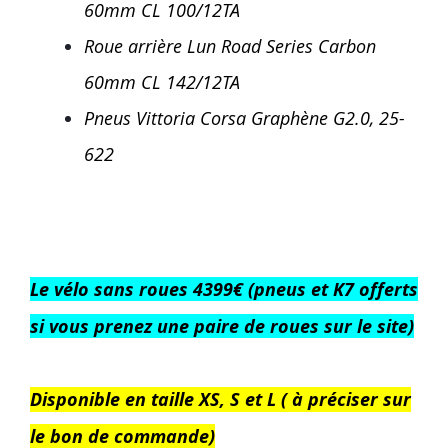
60mm CL 100/12TA
Roue arrière Lun Road Series Carbon
60mm CL 142/12TA
Pneus Vittoria Corsa Graphène G2.0, 25-
622
Le vélo sans roues 4399€ (pneus et K7 offerts
si vous prenez une paire de roues sur le site)
Disponible en taille XS, S et L ( à préciser sur
le bon de commande)