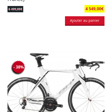
4 549,00
€
6 499,00
€
Ajouter au panier
- 38%