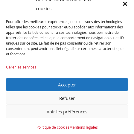
Vélos de Route
cookies
VTT
Pour offrir les meilleures expériences, nous utilisons des technologies
Occasions
telles que les cookies pour stocker et/ou accéder aux informations des
appareils. Le fait de consentir à ces technologies nous permettra de
traiter des données telles que le comportement de navigation ou les ID
ABONNEZ-VOUS
uniques sur ce site. Le fait de ne pas consentir ou de retirer son
consentement peut avoir un effet négatif sur certaines caractéristiques
et fonctions.
Recevez notre newsletter et tenez vous informés de nos dernières offres et
promotions exceptionnelles.
Gérer les services
Accepter
Refuser
Voir les préférences
Encore une réalisation
Politique de cookies
Mentions légales