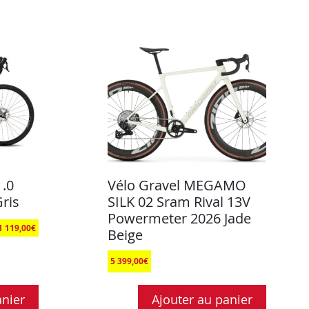
.0
Vélo Gravel MEGAMO
ris
SILK 02 Sram Rival 13V
Powermeter 2026 Jade
1 119,00
€
Beige
5 399,00
€
anier
Ajouter au panier