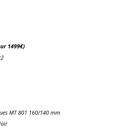
ur 1499€)
22
sques MT 801 160/140 mm
Noir