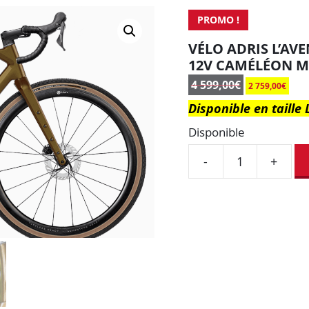
PROMO !
VÉLO ADRIS L’AV
12V CAMÉLÉON M
4 599,00
€
2 759,00
€
Disponible en taille 
Disponible
-
+