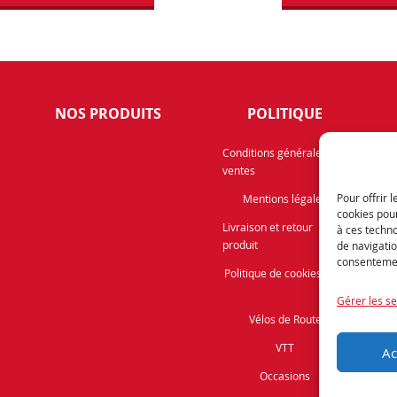
NOS PRODUITS
POLITIQUE
Rece
Conditions générales de
ventes
info
prom
Pour offrir 
Mentions légales
cookies pour
Livraison et retour
à ces techn
produit
de navigatio
consentement
Politique de cookies (UE)
Gérer les se
Vélos de Route
VTT
Ac
Occasions