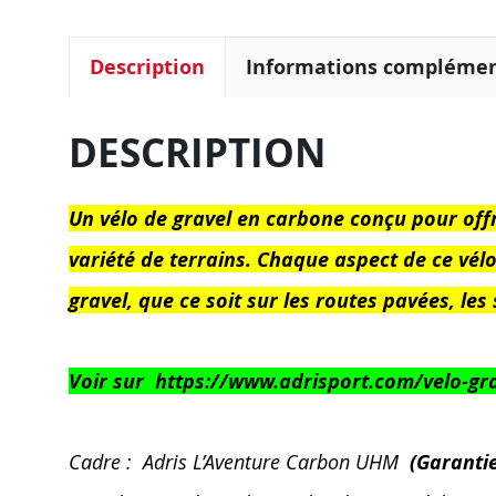
Description
Informations complémen
DESCRIPTION
Un vélo de gravel en carbone conçu pour offri
variété de terrains. Chaque aspect de ce v
gravel, que ce soit sur les routes pavées, les
Voir sur https://www.adrisport.com/velo-gr
Cadre : Adris L’Aventure Carbon UHM
(Garantie