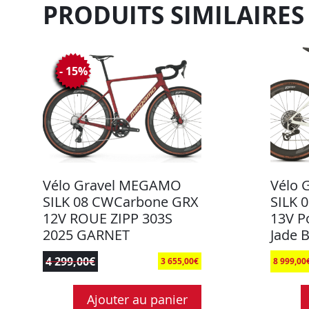
PRODUITS SIMILAIRES
- 15%
Vélo Gravel MEGAMO
Vélo 
SILK 08 CWCarbone GRX
SILK 
12V ROUE ZIPP 303S
13V P
2025 GARNET
Jade 
4 299,00
€
3 655,00
€
8 999,00
Ajouter au panier