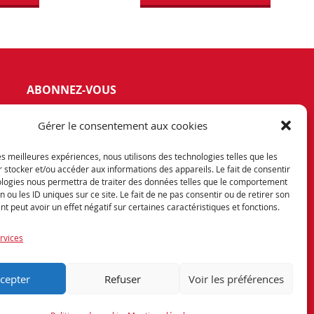
ABONNEZ-VOUS
vez notre newsletter et tenez vous
Gérer le consentement aux cookies
rmés de nos dernières offres et
otions exceptionnelles.
les meilleures expériences, nous utilisons des technologies telles que les
 stocker et/ou accéder aux informations des appareils. Le fait de consentir
ologies nous permettra de traiter des données telles que le comportement
n ou les ID uniques sur ce site. Le fait de ne pas consentir ou de retirer son
 peut avoir un effet négatif sur certaines caractéristiques et fonctions.
rvices
Encore une réalisation
cepter
Refuser
Voir les préférences