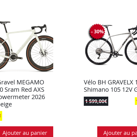
- 30%
Gravel MEGAMO
Vélo BH GRAVELX 1
00 Sram Red AXS
Shimano 105 12V G
owermeter 2026
1 599,00
€
Beige
€
Ajouter au panier
Ajouter au p