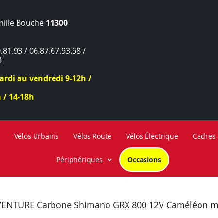
mille Bouche
11300
.81.93 / 06.87.67.93.68 /
3
rdi au vendredi 9-12h /
 / 14-18h
Vélos Urbains
Vélos Route
Vélos Électrique
Cadres
Périphériques
Occasions
AVENTURE Carbone Shimano GRX 800 12V Caméléon ma