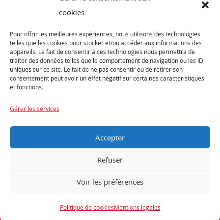
Vélos de Route
cookies
VTT
Pour offrir les meilleures expériences, nous utilisons des technologies
Occasions
telles que les cookies pour stocker et/ou accéder aux informations des
appareils. Le fait de consentir à ces technologies nous permettra de
traiter des données telles que le comportement de navigation ou les ID
ABONNEZ-VOUS
uniques sur ce site. Le fait de ne pas consentir ou de retirer son
consentement peut avoir un effet négatif sur certaines caractéristiques
et fonctions.
Recevez notre newsletter et tenez vous informés de nos dernières offres et
promotions exceptionnelles.
Gérer les services
Accepter
Refuser
Voir les préférences
Encore une réalisation
Politique de cookies
Mentions légales