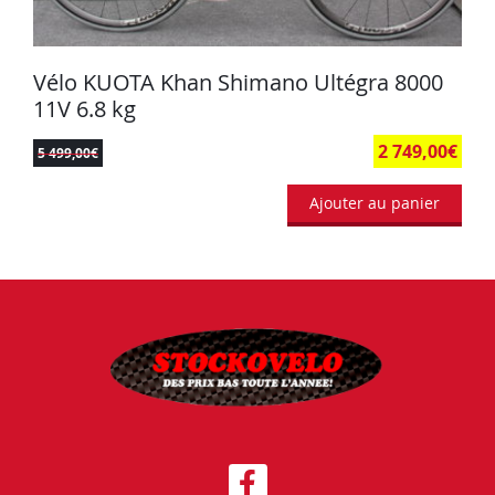
Vélo KUOTA Khan Shimano Ultégra 8000
11V 6.8 kg
2 749,00
€
5 499,00
€
Ajouter au panier