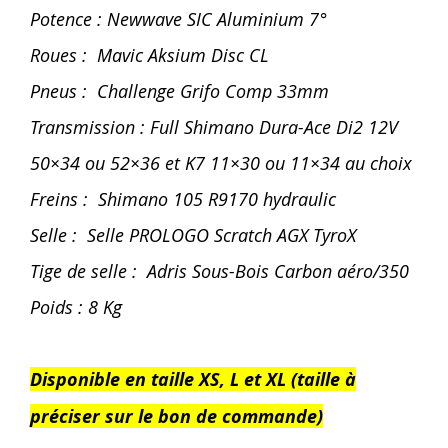
Potence : Newwave SIC Aluminium 7°
Roues : Mavic Aksium Disc CL
Pneus : Challenge Grifo Comp 33mm
Transmission : Full Shimano Dura-Ace Di2 12V
50×34 ou 52×36 et K7 11×30 ou 11×34 au choix
Freins : Shimano 105 R9170 hydraulic
Selle : Selle PROLOGO Scratch AGX TyroX
Tige de selle : Adris Sous-Bois Carbon aéro/350
Poids : 8 Kg
Disponible en taille XS, L et XL (taille à
préciser sur le bon de commande)