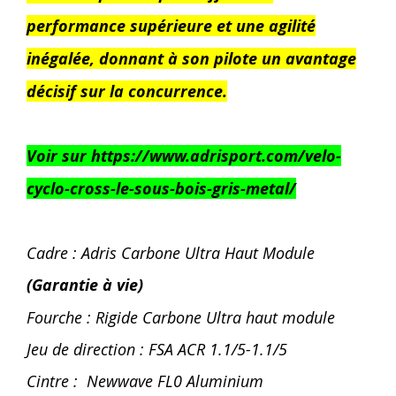
performance supérieure et une agilité
inégalée, donnant à son pilote un avantage
décisif sur la concurrence.
Voir sur https://www.adrisport.com/velo-
cyclo-cross-le-sous-bois-gris-metal/
Cadre : Adris Carbone Ultra Haut Module
(Garantie à vie)
Fourche : Rigide Carbone Ultra haut module
Jeu de direction : FSA ACR 1.1/5-1.1/5
Cintre : Newwave FL0 Aluminium