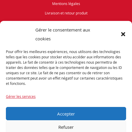
Mentions légales
Livraison et retour produit
Politique de cookies (UE)
Gérer le consentement aux
Vélos de Route
cookies
VTT
Pour offrir les meilleures expériences, nous utilisons des technologies
Occasions
telles que les cookies pour stocker et/ou accéder aux informations des
appareils. Le fait de consentir à ces technologies nous permettra de
traiter des données telles que le comportement de navigation ou les ID
ABONNEZ-VOUS
uniques sur ce site. Le fait de ne pas consentir ou de retirer son
consentement peut avoir un effet négatif sur certaines caractéristiques
et fonctions.
Recevez notre newsletter et tenez vous informés de nos dernières offres et
promotions exceptionnelles.
Gérer les services
Accepter
Refuser