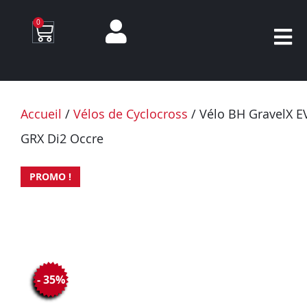
0
Accueil
/
Vélos de Cyclocross
/ Vélo BH GravelX 
GRX Di2 Occre
PROMO !
- 35%