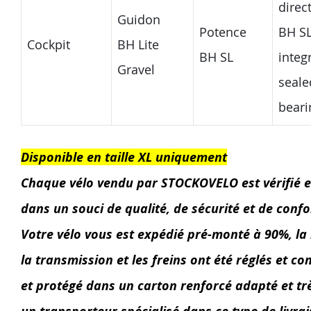
direc
Guidon
Potence
BH S
Cockpit
BH Lite
BH SL
integ
Gravel
seale
beari
Disponible en taille XL uniquement
Chaque vélo vendu par STOCKOVELO est vérifié et
dans un souci de qualité, de sécurité et de confor
Votre vélo vous est expédié pré-monté à 90%, la
la transmission et les freins ont été réglés et con
et protégé dans un carton renforcé adapté et très