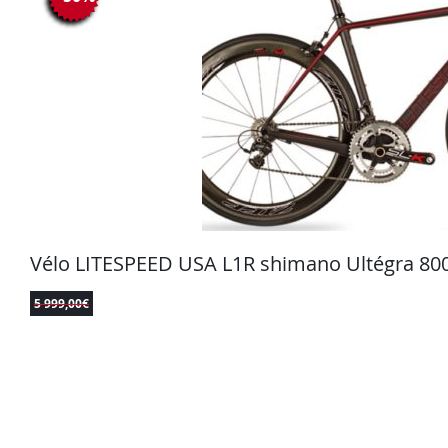
Vélo LITESPEED USA L1R shimano Ultégra 80
5 999,00
€