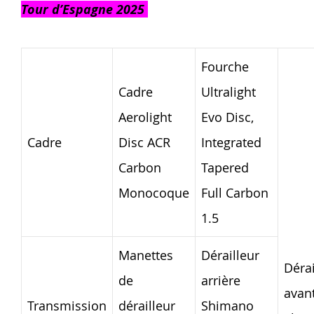
Tour d’Espagne 2025
Fourche
Cadre
Ultralight
Aerolight
Evo Disc,
Cadre
Disc ACR
Integrated
Carbon
Tapered
Monocoque
Full Carbon
1.5
Manettes
Dérailleur
Dérai
de
arrière
avan
Transmission
dérailleur
Shimano