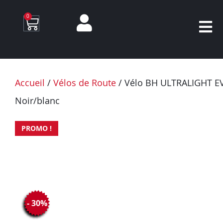
0
Accueil
/
Vélos de Route
/ Vélo BH ULTRALIGHT EV
Noir/blanc
PROMO !
- 30%