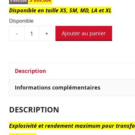
3 999,00
€
5 699,00
€
Disponible en taille XS, SM, MD, LA et XL
Disponible
Ajouter au panier
-
+
Description
Informations complémentaires
DESCRIPTION
Explosivité et rendement maximum pour transf