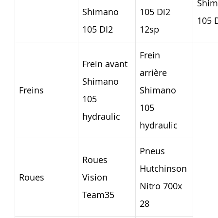
Shim
Shimano
105 Di2
105 
105 DI2
12sp
Frein
Frein avant
arrière
Shimano
Freins
Shimano
105
105
hydraulic
hydraulic
Pneus
Roues
Hutchinson
Roues
Vision
Nitro 700x
Team35
28