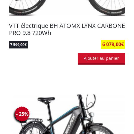
VTT électrique BH ATOMX LYNX CARBONE
PRO 9.8 720Wh
6 079,00
€
7 599,00
€
Ajouter au panier
- 25%