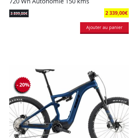
720 Wh Autonomie 150 kms
2 339,00
€
3 899,00
€
Ajouter au panier
- 20%