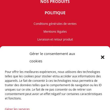
NOS PRODUITS
POLITIQUE
Conditions générales de ventes
Mentions légales
Livraison et retour produit
Politique de cookies (UE)
Gérer le consentement aux
Vélos de Route
cookies
VTT
Pour offrir les meilleures expériences, nous utilisons des technologies
Occasions
telles que les cookies pour stocker et/ou accéder aux informations des
appareils. Le fait de consentir à ces technologies nous permettra de
traiter des données telles que le comportement de navigation ou les ID
ABONNEZ-VOUS
uniques sur ce site. Le fait de ne pas consentir ou de retirer son
consentement peut avoir un effet négatif sur certaines caractéristiques
et fonctions.
Recevez notre newsletter et tenez vous informés de nos dernières offres et
promotions exceptionnelles.
Gérer les services