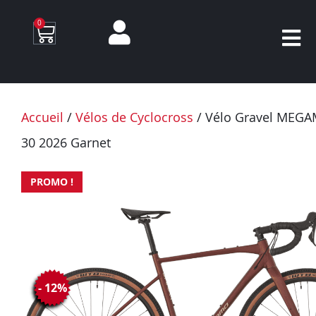
0
Accueil
/
Vélos de Cyclocross
/ Vélo Gravel MEG
30 2026 Garnet
PROMO !
- 12%