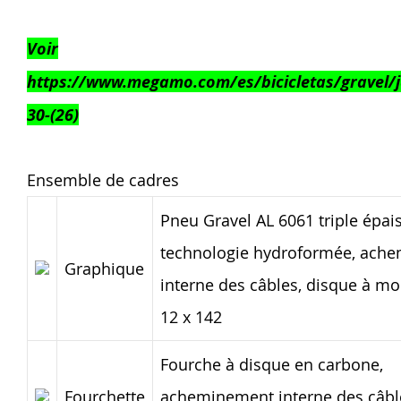
Voir
https://www.megamo.com/es/bicicletas/gravel/j
30-(26)
Ensemble de cadres
Pneu Gravel AL 6061 triple épai
technologie hydroformée, ach
Graphique
interne des câbles, disque à mo
12 x 142
Fourche à disque en carbone,
Fourchette
acheminement interne des câbl