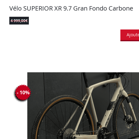
Vélo SUPERIOR XR 9.7 Gran Fondo Carbone
4 999,00
€
Ajout
- 10%