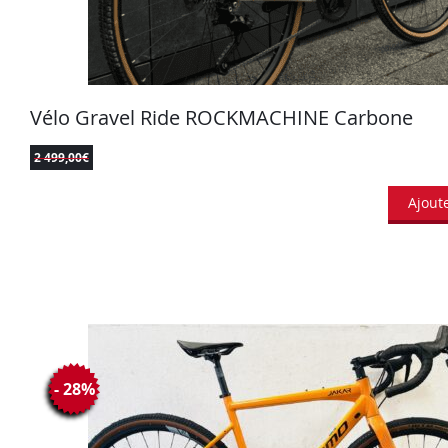
Vélo Gravel Ride ROCKMACHINE Carbone
2 499,00
€
Ajout
- 28%