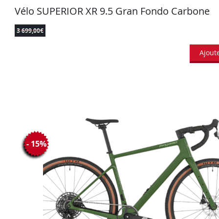
Vélo SUPERIOR XR 9.5 Gran Fondo Carbone
3 699,00
€
Ajout
- 15%