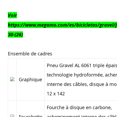
Voir
https://www.megamo.com/es/bicicletas/gravel/j
30-(26)
Ensemble de cadres
Pneu Gravel AL 6061 triple épai
technologie hydroformée, ach
Graphique
interne des câbles, disque à mo
12 x 142
Fourche à disque en carbone,
Fourchette
acheminement interne des câbl