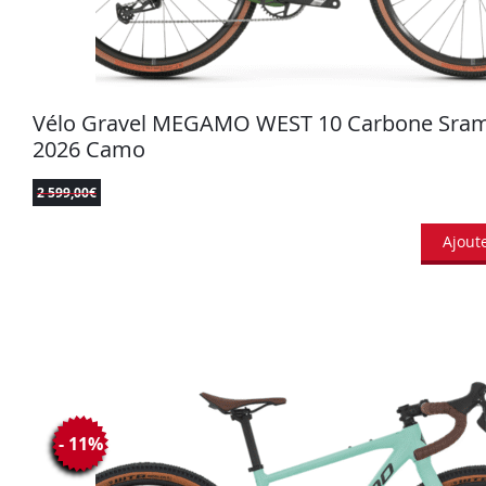
Vélo Gravel MEGAMO WEST 10 Carbone Sram
2026 Camo
2 599,00
€
Ajout
- 11%