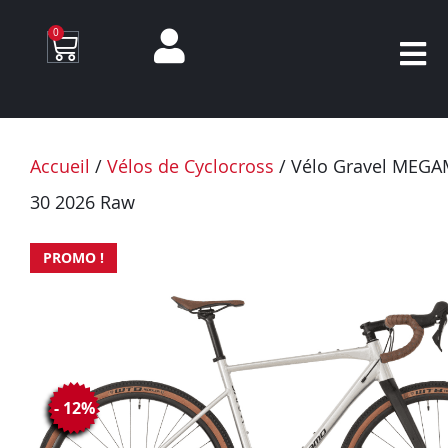
0
Accueil
/
Vélos de Cyclocross
/ Vélo Gravel MEG
30 2026 Raw
PROMO !
- 12%