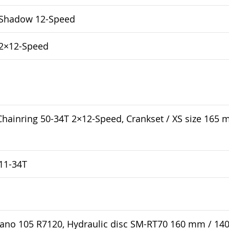
 Shadow 12-Speed
 2×12-Speed
ainring 50-34T 2×12-Speed, Crankset / XS size 165 m
11-34T
ano 105 R7120, Hydraulic disc SM-RT70 160 mm / 1