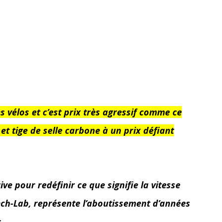
vélos et c’est prix très agressif comme ce
 tige de selle carbone à un prix défiant
e pour redéfinir ce que signifie la vitesse
ch-Lab, représente l’aboutissement d’années
.