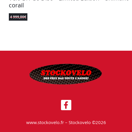
corail
4 999,00
€
www.stockovelo.fr – Stockovelo ©2026