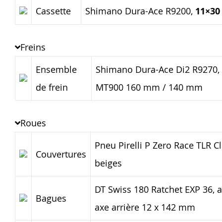
Cassette
Shimano Dura-Ace R9200,
11×30
Freins
Ensemble
Shimano Dura-Ace Di2 R9270, 
de frein
MT900 160 mm / 140 mm
Roues
Pneu Pirelli P Zero Race TLR Cl
Couvertures
beiges
DT Swiss 180 Ratchet EXP 36, 
Bagues
axe arrière 12 x 142 mm