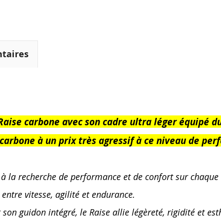
taires
aise carbone avec son cadre ultra léger équipé d
 carbone à un prix très agressif à ce niveau de pe
, à la recherche de performance et de confort sur chaque k
entre vitesse, agilité et endurance.
n guidon intégré, le Raise allie légèreté, rigidité et es