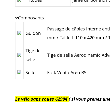
Roues
Jante carbone DT 
Composants
Passage de câbles interne enti
Guidon
mm / Taille L 110 x 420 mm / 
Tige de
Tige de selle Aerodinamic Adv
selle
Selle
Fizik Vento Argo R5
Le vélo sans roues 6299€
( si vous prenez une