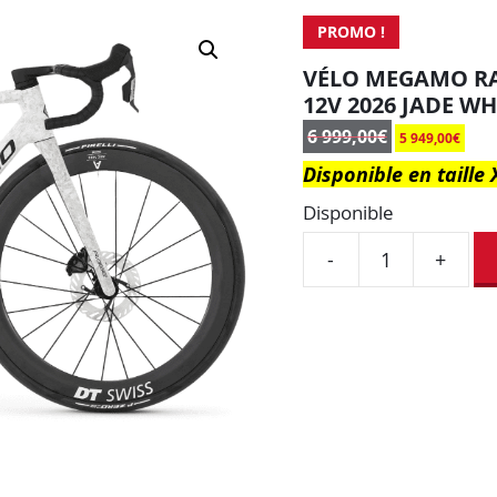
PROMO !
VÉLO MEGAMO RA
12V 2026 JADE WH
6 999,00
€
5 949,00
€
Disponible en taille X
Disponible
-
+