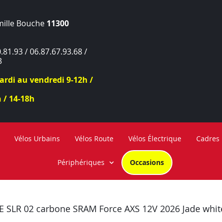
mille Bouche
11300
.81.93 / 06.87.67.93.68 /
3
rdi au vendredi 9-12h /
 / 14-18h
Vélos Urbains
Vélos Route
Vélos Électrique
Cadres
Périphériques
Occasions
 SLR 02 carbone SRAM Force AXS 12V 2026 Jade whit