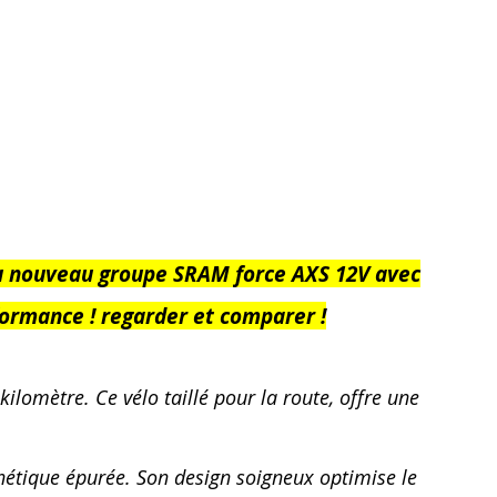
u nouveau groupe SRAM force AXS 12V avec
rformance ! regarder et comparer !
ilomètre. Ce vélo taillé pour la route, offre une
thétique épurée. Son design soigneux optimise le