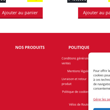
Ajouter au panier
Ajouter au p
NOS PRODUITS
POLITIQUE
Rece
Conditions générales de
ventes
info
prom
Pour offrir 
Mentions légales
cookies pour
Livraison et retour
à ces techn
produit
de navigatio
consentement
Politique de cookies (UE)
Gérer les se
Vélos de Route