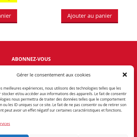
anier
Ajouter au panier
ABONNEZ-VOUS
vez notre newsletter et tenez vous
Gérer le consentement aux cookies
rmés de nos dernières offres et
otions exceptionnelles.
les meilleures expériences, nous utilisons des technologies telles que les
 stocker et/ou accéder aux informations des appareils. Le fait de consentir
ologies nous permettra de traiter des données telles que le comportement
n ou les ID uniques sur ce site. Le fait de ne pas consentir ou de retirer son
 peut avoir un effet négatif sur certaines caractéristiques et fonctions.
rvices
Encore une réalisation