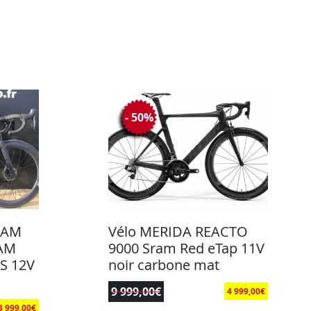
- 50%
EAM
Vélo MERIDA REACTO
RAM
9000 Sram Red eTap 11V
XS 12V
noir carbone mat
9 999,00
€
4 999,00
€
3 999,00
€