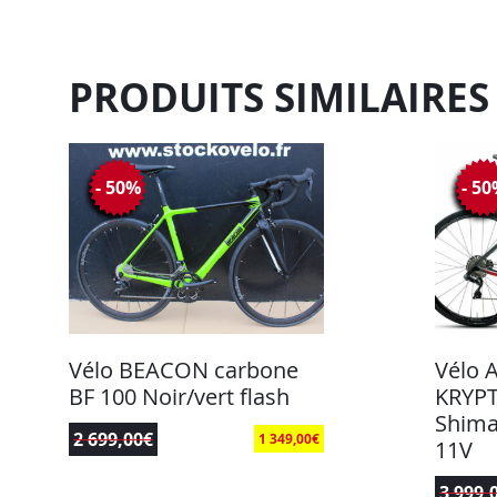
PRODUITS SIMILAIRES
- 50%
- 5
Vélo BEACON carbone
Vélo 
BF 100 Noir/vert flash
KRYP
Shima
2 699,00
€
1 349,00
€
11V
3 999,