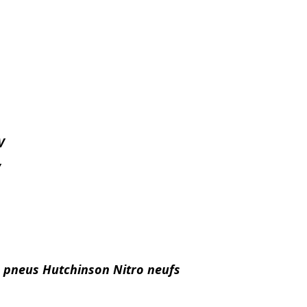
V
V
pneus Hutchinson Nitro neufs