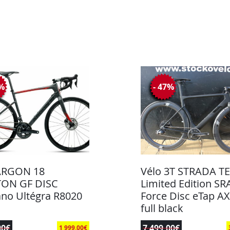
0%
- 47%
ARGON 18
Vélo 3T STRADA T
TON GF DISC
Limited Edition S
no Ultégra R8020
Force Disc eTap A
full black
00
€
7 499,00
€
1 999,00
€