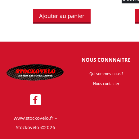
Ajouter au panier
NOUS CONNNAITRE
Qui sommes-nous ?
Nous contacter
www.stockovelo.fr –
Stockovelo ©2026