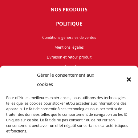
NOS PRODUITS
POLITIQUE
Conditions générales de ventes
Mentions légales
Livraison et retour produit
Politique de cookies (UE)
Gérer le consentement aux
Vélos de Route
cookies
VTT
Pour offrir les meilleures expériences, nous utilisons des technologies
Occasions
telles que les cookies pour stocker et/ou accéder aux informations des
appareils. Le fait de consentir à ces technologies nous permettra de
traiter des données telles que le comportement de navigation ou les ID
ABONNEZ-VOUS
uniques sur ce site. Le fait de ne pas consentir ou de retirer son
consentement peut avoir un effet négatif sur certaines caractéristiques
et fonctions.
Recevez notre newsletter et tenez vous informés de nos dernières offres et