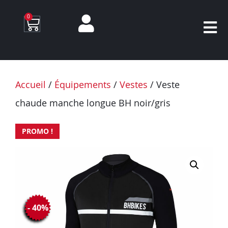
0
Accueil
/
Équipements
/
Vestes
/ Veste
chaude manche longue BH noir/gris
PROMO !
- 40%