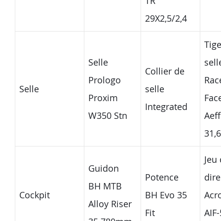
TR
29X2,5/2,4
Tig
Selle
sell
Collier de
Prologo
Rac
Selle
selle
Proxim
Fac
Integrated
W350 Stn
Aeff
31,6
Jeu
Guidon
Potence
dire
BH MTB
Cockpit
BH Evo 35
Acr
Alloy Riser
Fit
AIF