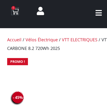
0
Accueil
/
Vélos Électrique
/
VTT ELECTRIQUES
/ VT
CARBONE 8.2 720Wh 2025
PROMO !
- 45%