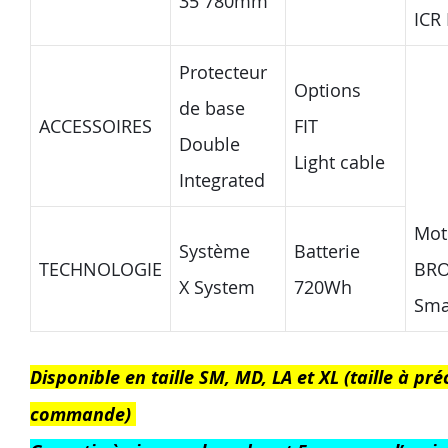
35 780mm
ICR 
Protecteur
Options
de base
ACCESSOIRES
FIT
Double
Light cable
Integrated
Mot
Système
Batterie
TECHNOLOGIE
BR
X System
720Wh
Sm
Disponible en taille SM, MD, LA et XL (taille à pré
commande)