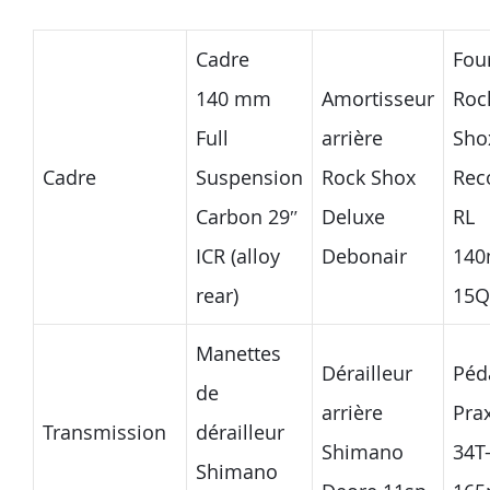
Cadre
Fou
140 mm
Amortisseur
Roc
Full
arrière
Sho
Cadre
Suspension
Rock Shox
Rec
Carbon 29″
Deluxe
RL
ICR (alloy
Debonair
14
rear)
15Q
Manettes
Dérailleur
Péd
de
arrière
Prax
Transmission
dérailleur
Shimano
34T
Shimano