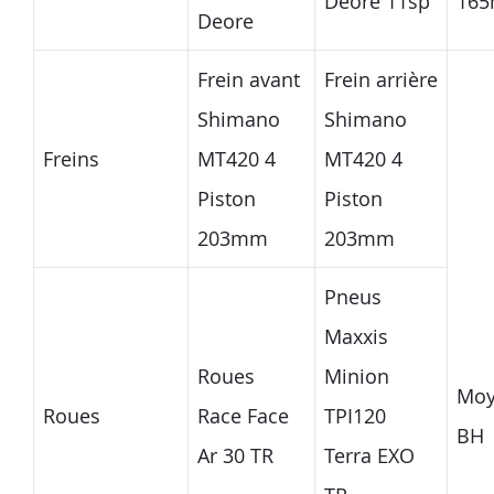
Deore 11sp
16
Deore
Frein avant
Frein arrière
Shimano
Shimano
Freins
MT420 4
MT420 4
Piston
Piston
203mm
203mm
Pneus
Maxxis
Roues
Minion
Moy
Roues
Race Face
TPI120
BH
Ar 30 TR
Terra EXO