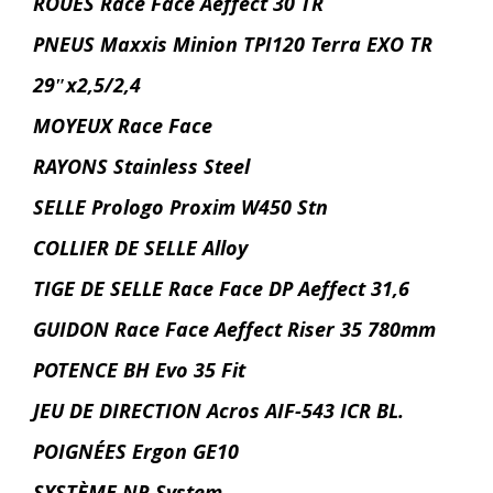
ROUES Race Face Aeffect 30 TR
PNEUS Maxxis Minion TPI120 Terra EXO TR
29″x2,5/2,4
MOYEUX Race Face
RAYONS Stainless Steel
SELLE Prologo Proxim W450 Stn
COLLIER DE SELLE Alloy
TIGE DE SELLE Race Face DP Aeffect 31,6
GUIDON Race Face Aeffect Riser 35 780mm
POTENCE BH Evo 35 Fit
JEU DE DIRECTION Acros AIF-543 ICR BL.
POIGNÉES Ergon GE10
SYSTÈME NR System