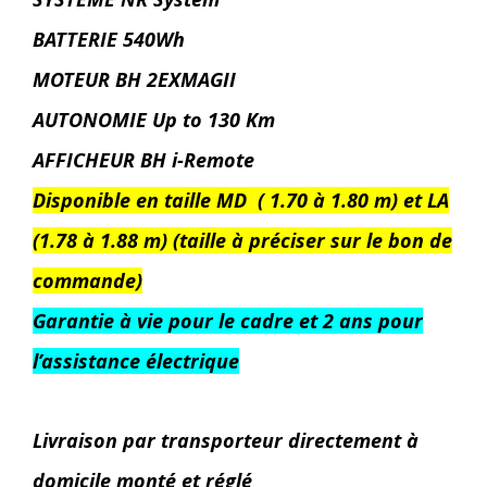
BATTERIE 540Wh
MOTEUR BH 2EXMAGII
AUTONOMIE Up to 130 Km
AFFICHEUR BH i-Remote
Disponible en taille MD ( 1.70 à 1.80 m) et LA
(1.78 à 1.88 m) (taille à préciser sur le bon de
commande)
Garantie à vie pour le cadre et 2 ans pour
l’assistance électrique
Livraison par transporteur directement à
domicile monté et réglé