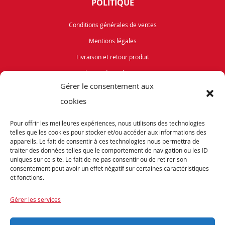
POLITIQUE
Conditions générales de ventes
Mentions légales
Livraison et retour produit
Politique de cookies (UE)
Gérer le consentement aux
Vélos de Route
cookies
VTT
Pour offrir les meilleures expériences, nous utilisons des technologies
Occasions
telles que les cookies pour stocker et/ou accéder aux informations des
appareils. Le fait de consentir à ces technologies nous permettra de
traiter des données telles que le comportement de navigation ou les ID
ABONNEZ-VOUS
uniques sur ce site. Le fait de ne pas consentir ou de retirer son
consentement peut avoir un effet négatif sur certaines caractéristiques
et fonctions.
Recevez notre newsletter et tenez vous informés de nos dernières offres et
promotions exceptionnelles.
Gérer les services