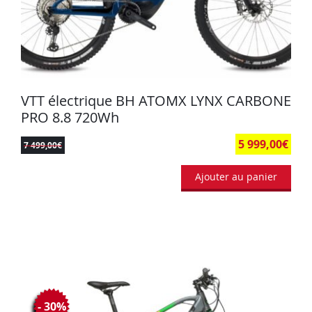
VTT électrique BH ATOMX LYNX CARBONE
PRO 8.8 720Wh
5 999,00
€
7 499,00
€
Ajouter au panier
- 30%