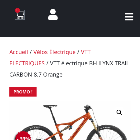
0
Accueil
/
Vélos Électrique
/
VTT
ELECTRIQUES
/ VTT électrique BH ILYNX TRAIL
CARBON 8.7 Orange
PROMO !
- 39%