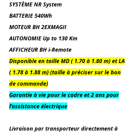
SYSTÈME NR System
BATTERIE 540Wh
MOTEUR BH 2EXMAGII
AUTONOMIE Up to 130 Km
AFFICHEUR BH i-Remote
Disponible en taille MD ( 1.70 à 1.80 m) et LA
( 1.78 à 1.88 m) (taille à préciser sur le bon
de commande)
Garantie à vie pour le cadre et 2 ans pour
l’assistance électrique
Livraison par transporteur directement à