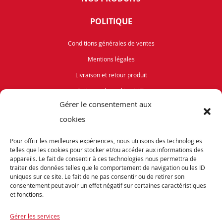
POLITIQUE
Conditions générales de ventes
Mentions légales
Livraison et retour produit
Politique de cookies (UE)
Gérer le consentement aux
Vélos de Route
cookies
VTT
Pour offrir les meilleures expériences, nous utilisons des technologies
Occasions
telles que les cookies pour stocker et/ou accéder aux informations des
appareils. Le fait de consentir à ces technologies nous permettra de
traiter des données telles que le comportement de navigation ou les ID
ABONNEZ-VOUS
uniques sur ce site. Le fait de ne pas consentir ou de retirer son
consentement peut avoir un effet négatif sur certaines caractéristiques
et fonctions.
Recevez notre newsletter et tenez vous informés de nos dernières offres et
promotions exceptionnelles.
Gérer les services