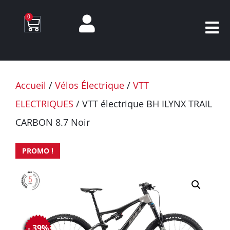
0
Accueil
/
Vélos Électrique
/
VTT
ELECTRIQUES
/ VTT électrique BH ILYNX TRAIL
CARBON 8.7 Noir
PROMO !
- 39%