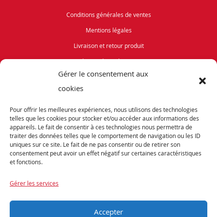
Conditions générales de ventes
Mentions légales
Livraison et retour produit
Politique de cookies (UE)
Gérer le consentement aux
Vélos de Route
cookies
VTT
Pour offrir les meilleures expériences, nous utilisons des technologies
Occasions
telles que les cookies pour stocker et/ou accéder aux informations des
appareils. Le fait de consentir à ces technologies nous permettra de
traiter des données telles que le comportement de navigation ou les ID
ABONNEZ-VOUS
uniques sur ce site. Le fait de ne pas consentir ou de retirer son
consentement peut avoir un effet négatif sur certaines caractéristiques
et fonctions.
Recevez notre newsletter et tenez vous informés de nos dernières offres et
promotions exceptionnelles.
Gérer les services
Accepter