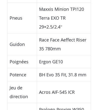
Maxxis Minion TPI120
Pneus
Terra EXO TR
29×2.5/2.4″
Race Face Aeffect Riser
Guidon
35 780mm
Poignées
Ergon GE10
Potence
BH Evo 35 Fit, 31.8 mm
Jeu de
Acros AIF-545 ICR
direction
Prologo Proxim W350