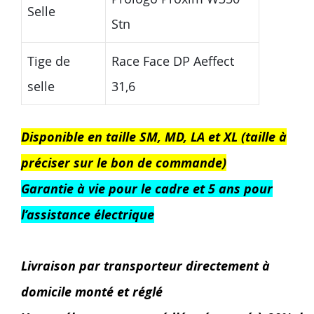
Selle
Stn
Tige de
Race Face DP Aeffect
selle
31,6
Disponible en taille SM, MD, LA et XL (taille à
préciser sur le bon de commande)
Garantie à vie pour le cadre et 5 ans pour
l’assistance électrique
Livraison par transporteur directement à
domicile monté et réglé