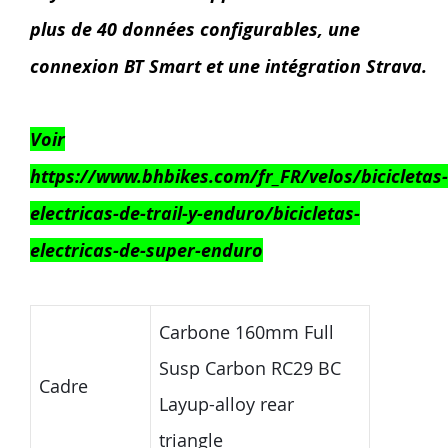
plus de 40 données configurables, une
connexion BT Smart et une intégration Strava.
Voir
https://www.bhbikes.com/fr_FR/velos/bicicletas-
electricas-de-trail-y-enduro/bicicletas-
electricas-de-super-enduro
Carbone 160mm Full
Susp Carbon RC29 BC
Cadre
Layup-alloy rear
triangle