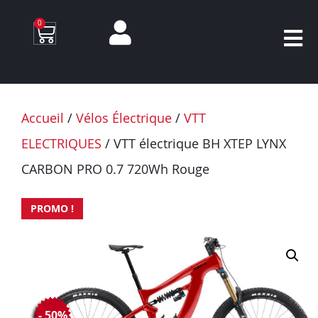
0
Accueil
/
Vélos Électrique
/
VTT
ELECTRIQUES
/ VTT électrique BH XTEP LYNX
CARBON PRO 0.7 720Wh Rouge
PROMO !
- 50%