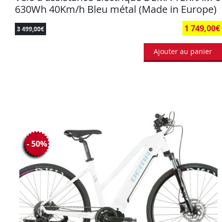
630Wh 40Km/h Bleu métal (Made in Europe)
1 749,00
€
3 499,00
€
Ajouter au panier
- 50%