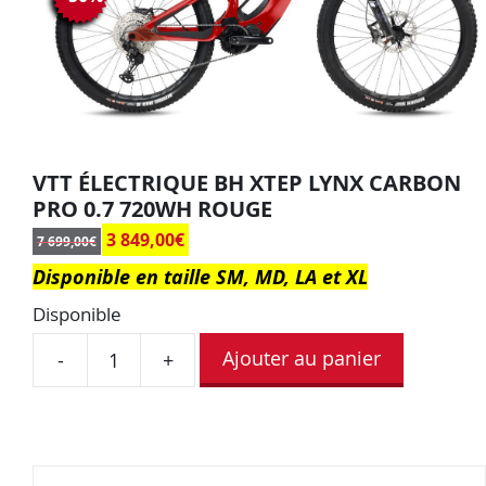
VTT ÉLECTRIQUE BH XTEP LYNX CARBON
PRO 0.7 720WH ROUGE
3 849,00
€
7 699,00
€
Disponible en taille SM, MD, LA et XL
Disponible
Ajouter au panier
-
+