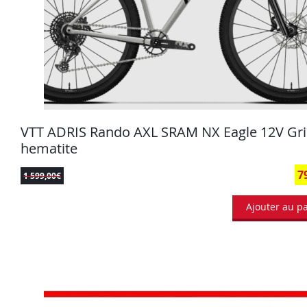
VTT ADRIS Rando AXL SRAM NX Eagle 12V Gri
hematite
7
1 599,00
€
Ajouter au p