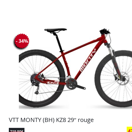
- 34%
VTT MONTY (BH) KZ8 29″ rouge
4
719,90
€