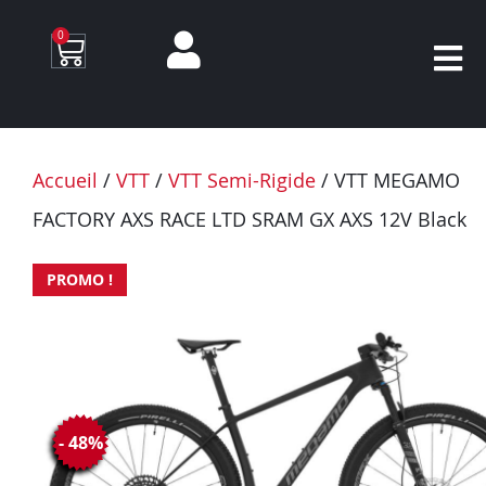
0
Accueil
/
VTT
/
VTT Semi-Rigide
/ VTT MEGAMO
FACTORY AXS RACE LTD SRAM GX AXS 12V Black
PROMO !
- 48%