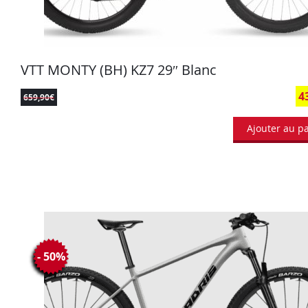
VTT MONTY (BH) KZ7 29″ Blanc
4
659,90
€
Ajouter au p
- 50%