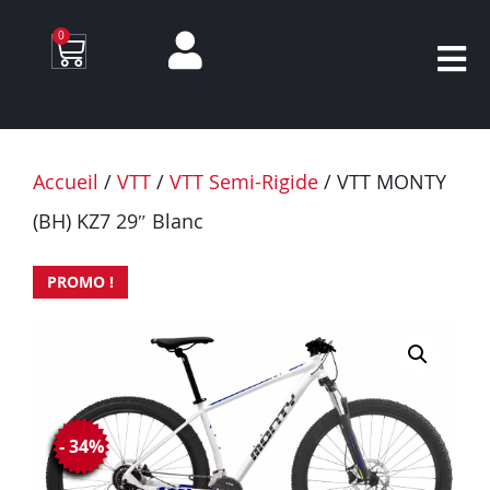
0
Accueil
/
VTT
/
VTT Semi-Rigide
/ VTT MONTY
(BH) KZ7 29″ Blanc
PROMO !
- 34%