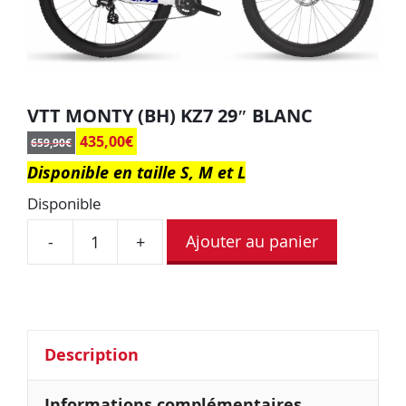
VTT MONTY (BH) KZ7 29″ BLANC
435,00
€
659,90
€
Disponible en taille S, M et L
Disponible
Ajouter au panier
-
+
Description
Informations complémentaires