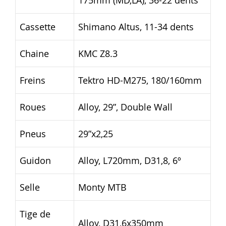
175mm (MD,LA), 36-22 dents
Cassette
Shimano Altus, 11-34 dents
Chaine
KMC Z8.3
Freins
Tektro HD-M275, 180/160mm
Roues
Alloy, 29”, Double Wall
Pneus
29”x2,25
Guidon
Alloy, L720mm, D31,8, 6º
Selle
Monty MTB
Tige de
Alloy, D31,6x350mm