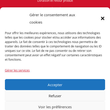
Livraison et retour produit
Politique de cookies (UE)
Gérer le consentement aux
Vélos de Route
cookies
VTT
Pour offrir les meilleures expériences, nous utilisons des technologies
Occasions
telles que les cookies pour stocker et/ou accéder aux informations des
appareils. Le fait de consentir à ces technologies nous permettra de
traiter des données telles que le comportement de navigation ou les ID
ABONNEZ-VOUS
uniques sur ce site. Le fait de ne pas consentir ou de retirer son
consentement peut avoir un effet négatif sur certaines caractéristiques
et fonctions.
Recevez notre newsletter et tenez vous informés de nos dernières offres et
promotions exceptionnelles.
Gérer les services
Accepter
Refuser
Voir les préférences