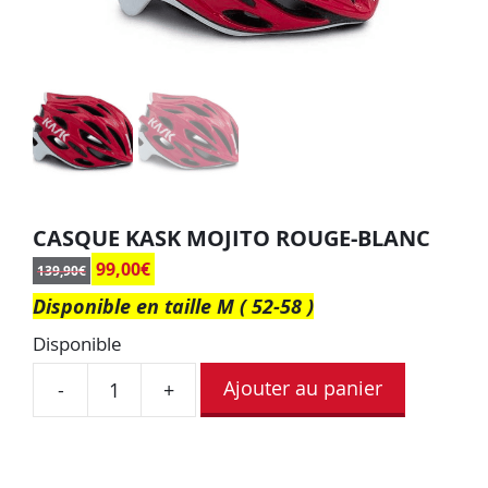
CASQUE KASK MOJITO ROUGE-BLANC
99,00
€
139,90
€
Disponible en taille M ( 52-58 )
Disponible
Ajouter au panier
-
+