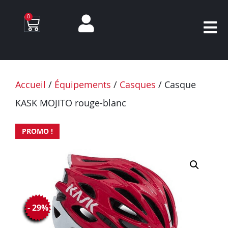
0
Accueil
/
Équipements
/
Casques
/ Casque
KASK MOJITO rouge-blanc
PROMO !
- 29%