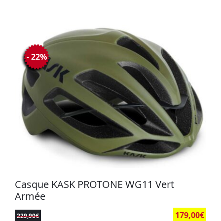
- 22%
Casque KASK PROTONE WG11 Vert
Armée
179,00
€
229,90
€