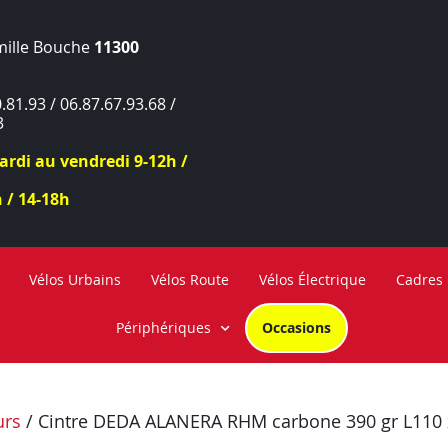
mille Bouche
11300
.81.93 / 06.87.67.93.68 /
3
rdi au vendredi 9-12h /
 / 14-18h
Vélos Urbains
Vélos Route
Vélos Électrique
Cadres
Périphériques
Occasions
urs
/ Cintre DEDA ALANERA RHM carbone 390 gr L110 