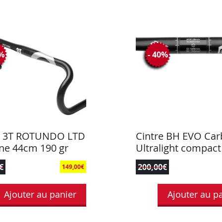
4%
- 40%
e 3T ROTUNDO LTD
Cintre BH EVO Ca
ne 44cm 190 gr
Ultralight compact
€
200,00
€
149,00
€
Ajouter au panier
Ajouter au p