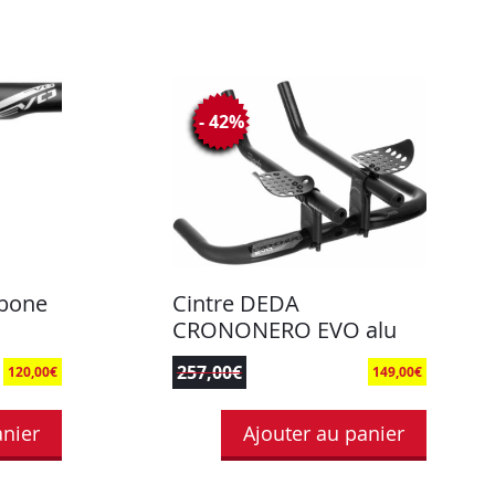
- 42%
rbone
Cintre DEDA
CRONONERO EVO alu
257,00
€
120,00
€
149,00
€
anier
Ajouter au panier