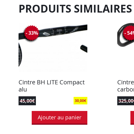
PRODUITS SIMILAIRES
- 33%
- 5
Cintre BH LITE Compact
Cintr
alu
carbo
45,00
€
325,00
30,00
€
Ajouter au panier