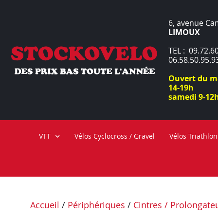
6, avenue Ca
LIMOUX
TEL : 09.72.60
06.58.50.95.9
Ouvert du ma
14-19h
samedi 9-12h
VTT
Vélos Cyclocross / Gravel
Vélos Triathlon
Accueil
/
Périphériques
/
Cintres / Prolongate