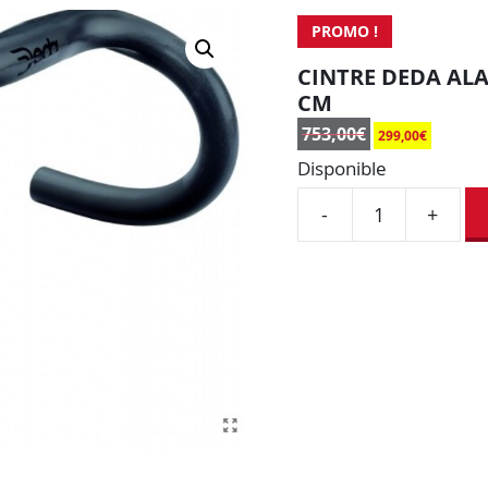
PROMO !
CINTRE DEDA ALA
CM
753,00
€
299,00
€
Disponible
-
+