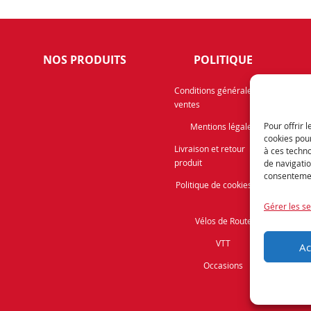
NOS PRODUITS
POLITIQUE
Rece
Conditions générales de
ventes
info
prom
Pour offrir 
Mentions légales
cookies pour
Livraison et retour
à ces techn
produit
de navigatio
consentement
Politique de cookies (UE)
Gérer les se
Vélos de Route
VTT
Ac
Occasions