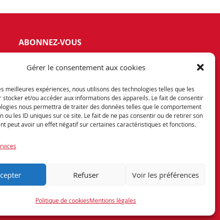
ABONNEZ-VOUS
vez notre newsletter et tenez vous
Gérer le consentement aux cookies
rmés de nos dernières offres et
otions exceptionnelles.
les meilleures expériences, nous utilisons des technologies telles que les
 stocker et/ou accéder aux informations des appareils. Le fait de consentir
ologies nous permettra de traiter des données telles que le comportement
n ou les ID uniques sur ce site. Le fait de ne pas consentir ou de retirer son
 peut avoir un effet négatif sur certaines caractéristiques et fonctions.
rvices
Encore une réalisation
cepter
Refuser
Voir les préférences
Politique de cookies
Mentions légales