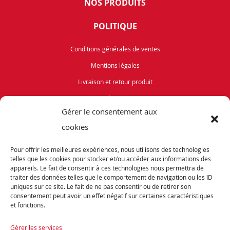
NOS PRODUITS
POLITIQUE
Conditions générales de ventes
Mentions légales
Livraison et retour produit
Politique de cookies (UE)
Gérer le consentement aux
Vélos de Route
cookies
VTT
Pour offrir les meilleures expériences, nous utilisons des technologies
Occasions
telles que les cookies pour stocker et/ou accéder aux informations des
appareils. Le fait de consentir à ces technologies nous permettra de
traiter des données telles que le comportement de navigation ou les ID
ABONNEZ-VOUS
uniques sur ce site. Le fait de ne pas consentir ou de retirer son
consentement peut avoir un effet négatif sur certaines caractéristiques
et fonctions.
Recevez notre newsletter et tenez vous informés de nos dernières offres et
promotions exceptionnelles.
Gérer les services