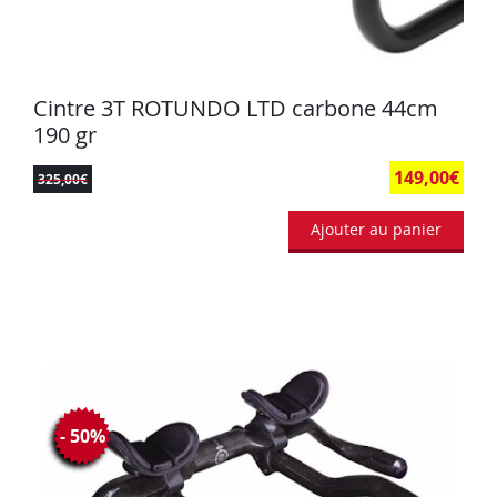
Cintre 3T ROTUNDO LTD carbone 44cm
190 gr
149,00
€
325,00
€
Ajouter au panier
- 50%