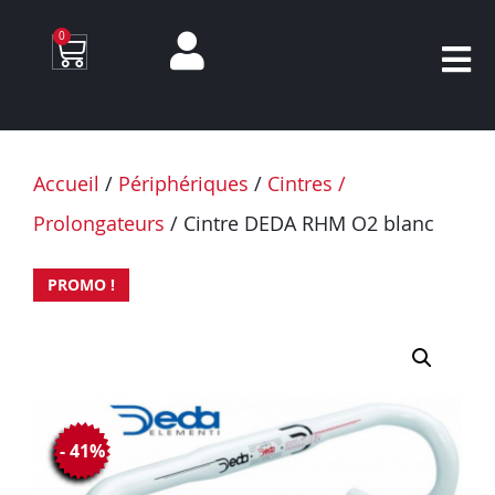
0
Accueil
/
Périphériques
/
Cintres /
Prolongateurs
/ Cintre DEDA RHM O2 blanc
PROMO !
- 41%