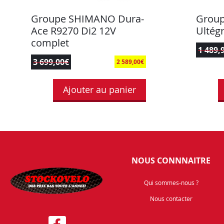
Groupe SHIMANO Dura-
Grou
Ace R9270 Di2 12V
Ultég
complet
1 489,
3 699,00
€
2 589,00
€
Ajouter au panier
NOUS CONNNAITRE
Qui sommes-nous ?
Nous contacter