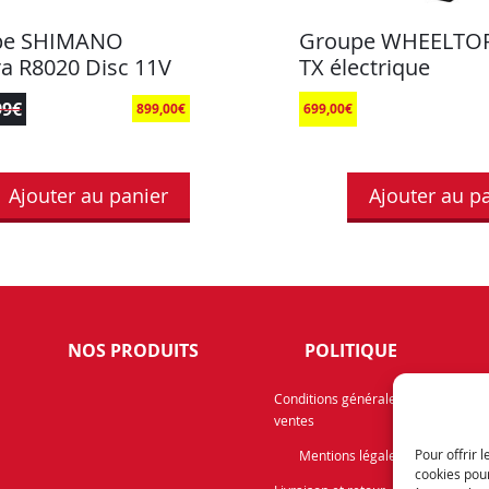
pe SHIMANO
Groupe WHEELTO
ra R8020 Disc 11V
TX électrique
99
€
899,00
€
699,00
€
Ajouter au panier
Ajouter au p
NOS PRODUITS
POLITIQUE
Rece
Conditions générales de
ventes
info
prom
Pour offrir 
Mentions légales
cookies pour