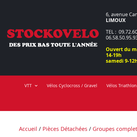
6, avenue Ca
LIMOUX
TEL : 09.72.60
06.58.50.95.9
Ouvert du ma
14-19h
samedi 9-12h
VTT
Vélos Cyclocross / Gravel
Vélos Triathlon
Accueil
/
Pièces Détachées
/
Groupes comple