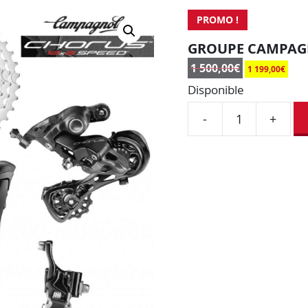
PROMO !
GROUPE CAMPAG
1 500,00
€
1 199,00
€
Disponible
-
+