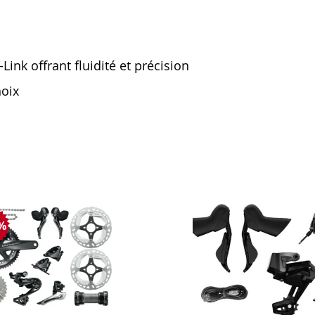
ink offrant fluidité et précision
hoix
0%