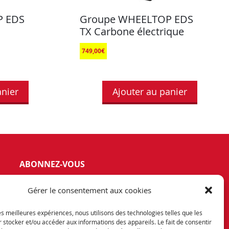
P EDS
Groupe WHEELTOP EDS
TX Carbone électrique
749,00
€
anier
Ajouter au panier
ABONNEZ-VOUS
vez notre newsletter et tenez vous
Gérer le consentement aux cookies
rmés de nos dernières offres et
otions exceptionnelles.
les meilleures expériences, nous utilisons des technologies telles que les
 stocker et/ou accéder aux informations des appareils. Le fait de consentir