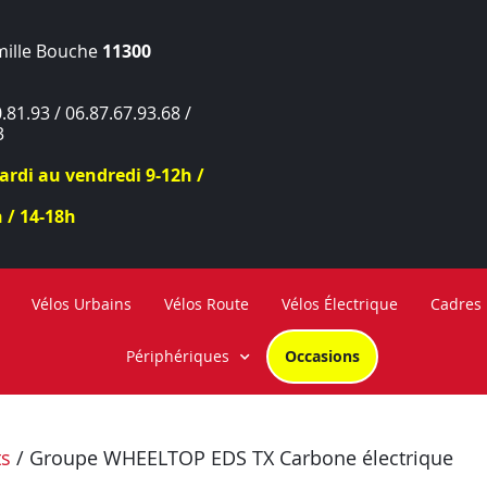
mille Bouche
11300
.81.93 / 06.87.67.93.68 /
3
rdi au vendredi 9-12h /
 / 14-18h
Vélos Urbains
Vélos Route
Vélos Électrique
Cadres
Périphériques
Occasions
ts
/ Groupe WHEELTOP EDS TX Carbone électrique