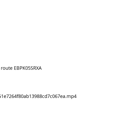
o route EBPK05SRXA
1751e7264f80ab13988cd7c067ea.mp4