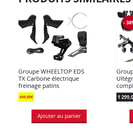
- 3
Groupe WHEELTOP EDS
Grou
TX Carbone électrique
Ultég
freinage patins
compl
1 299,
649,00
€
Ajouter au panier