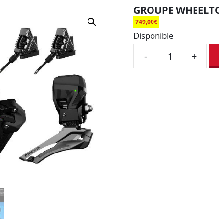
GROUPE WHEELTO
749,00
€
Disponible
-
+