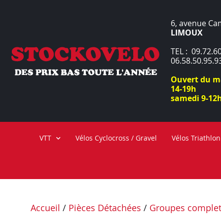
6, avenue Ca
LIMOUX
TEL : 09.72.60
06.58.50.95.9
Ouvert du ma
14-19h
samedi 9-12h
VTT
Vélos Cyclocross / Gravel
Vélos Triathlon
Accueil
/
Pièces Détachées
/
Groupes comple