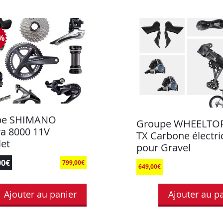
8%
pe SHIMANO
Groupe WHEELTO
ra 8000 11V
TX Carbone électr
et
pour Gravel
00
€
799,00
€
649,00
€
Ajouter au panier
Ajouter au p