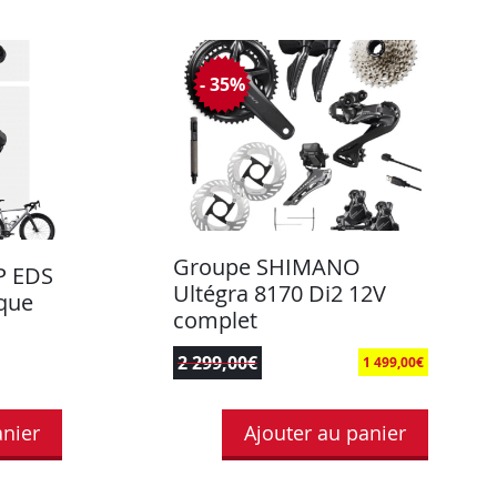
- 35%
Groupe SHIMANO
P EDS
Ultégra 8170 Di2 12V
ique
complet
2 299,00
€
1 499,00
€
anier
Ajouter au panier