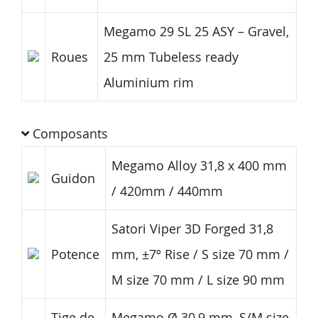
Megamo 29 SL 25 ASY – Gravel,
Roues
25 mm Tubeless ready
Aluminium rim
Composants
Megamo Alloy 31,8 x 400 mm
Guidon
/ 420mm / 440mm
Satori Viper 3D Forged 31,8
Potence
mm, ±7º Rise / S size 70 mm /
M size 70 mm / L size 90 mm
Tige de
Megamo Ø 30,9 mm, S/M size