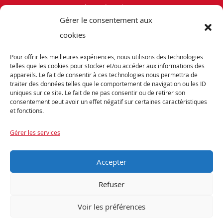
Politique de cookies (UE)
Gérer le consentement aux
Vélos de Route
cookies
VTT
Pour offrir les meilleures expériences, nous utilisons des technologies
Occasions
telles que les cookies pour stocker et/ou accéder aux informations des
appareils. Le fait de consentir à ces technologies nous permettra de
traiter des données telles que le comportement de navigation ou les ID
ABONNEZ-VOUS
uniques sur ce site. Le fait de ne pas consentir ou de retirer son
consentement peut avoir un effet négatif sur certaines caractéristiques
et fonctions.
Recevez notre newsletter et tenez vous informés de nos dernières offres et
promotions exceptionnelles.
Gérer les services
Accepter
Refuser
Voir les préférences