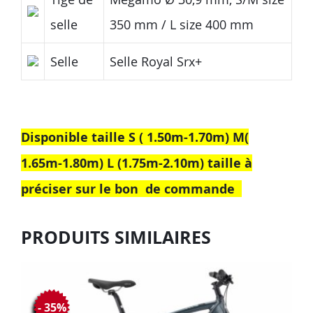
selle
350 mm / L size 400 mm
Selle
Selle Royal Srx+
Disponible taille S ( 1.50m-1.70m) M(
1.65m-1.80m) L (1.75m-2.10m) taille à
préciser sur le bon de commande
PRODUITS SIMILAIRES
- 35%