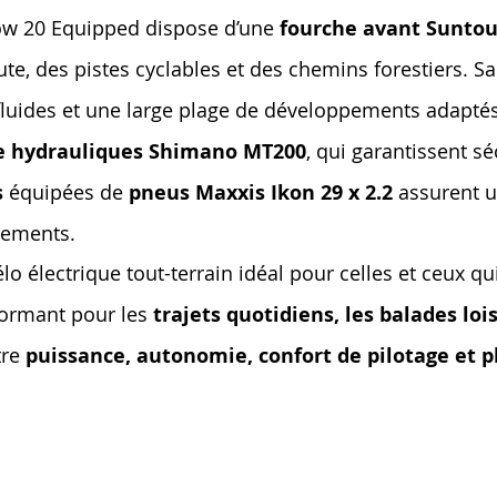
 Low 20 Equipped dispose d’une
fourche avant Sunto
oute, des pistes cyclables et des chemins forestiers. S
uides et une large plage de développements adaptés à
ue hydrauliques Shimano MT200
, qui garantissent s
s
équipées de
pneus Maxxis Ikon 29 x 2.2
assurent u
êtements.
élo électrique tout-terrain idéal pour celles et ceux 
formant pour les
trajets quotidiens, les balades loi
tre
puissance, autonomie, confort de pilotage et p