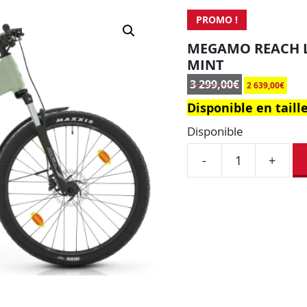
PROMO !
MEGAMO REACH L
MINT
3 299,00
€
2 639,00
€
Disponible en taill
Disponible
-
+