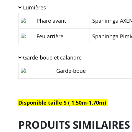
Lumières
Phare avant
Spaninnga AXEND
Feu arrière
Spaninnga Pimie
Garde-boue et calandre
Garde-boue
Disponible taille S ( 1.50m-1.70m)
PRODUITS SIMILAIRES